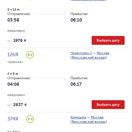
2 ч 12 м
Отправление
Прибытие
03:58
06:10
ежедневно
1976
Выбрать дату
R
от
Череповец 1
—
Москва
126Я
8.2
(Ярославский вокзал)
«Шексна»
2 ч 9 м
Отправление
Прибытие
04:08
06:17
ежедневно
2837
Выбрать дату
R
от
Кинешма
—
Москва
374Я
9.4
(Ярославский вокзал)