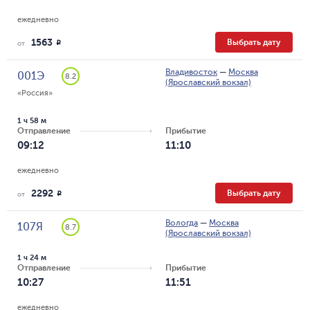
ежедневно
1563
Выбрать дату
R
от
Владивосток
—
Москва
001Э
8.2
(Ярославский вокзал)
«Россия»
1 ч 58 м
Отправление
Прибытие
09:12
11:10
ежедневно
2292
Выбрать дату
R
от
Вологда
—
Москва
107Я
8.7
(Ярославский вокзал)
1 ч 24 м
Отправление
Прибытие
10:27
11:51
ежедневно