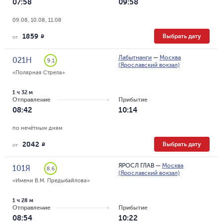
07:58
09:58
09.08, 10.08, 11.08
1859
Выбрать дату
R
от
Лабытнанги
—
Москва
021Н
9.1
(Ярославский вокзал)
«Полярная Стрела»
1 ч 32 м
Отправление
Прибытие
08:42
10:14
по нечётным дням
2042
Выбрать дату
R
от
ЯРОСЛ ГЛАВ
—
Москва
101Я
8.6
(Ярославский вокзал)
«Имени В.М. Предыбайлова»
1 ч 28 м
Отправление
Прибытие
08:54
10:22