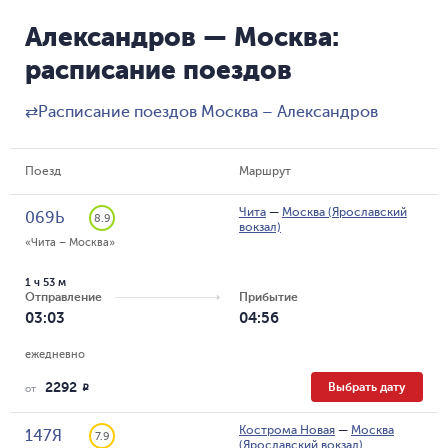
Александров — Москва:
расписание поездов
⇄
Расписание поездов Москва – Александров
Поезд
Маршрут
Чита
—
Москва (Ярославский
069Ь
8.9
вокзал)
«Чита – Москва»
1 ч 53 м
Отправление
Прибытие
03:03
04:56
ежедневно
2292
Выбрать дату
R
от
Кострома Новая
—
Москва
147Я
7.9
(Ярославский вокзал)