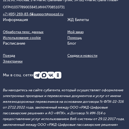
123290, Москва, 1-й Магистральный тупик, 5А БЦ «Магистраль Плаза»
ОГРН
1037789003845;
ИНН
7708510731
+7 (495) 269-83-65
support@poezd.ru
Информация
ЖД Билеты
Обработка перс. данных
Мой заказ
Использование cookie
Помощь
Расписание
Блог
Поезда
Скидки и новости
Электрички
Мы в соц. сетях
Вы находитесь на сайте субагента, который осуществляет оформление
электронных проездных и перевозочных документов и услуг от имени
железнодорожных перевозчиков на основании договора № ФПК-22-316
от 27.12.2022 года, заключенный между ООО «РЖД-Цифровые
пассажирские решения» и АО «ФПК», и Договор № ИМ-314 о
предоставлении услуг использованием Веб-системы от 29.12.2017 года,
заключенный между ООО «РЖД-Цифровые пассажирские решения»