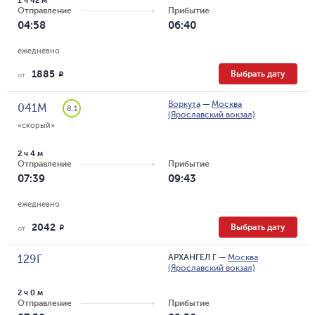
1 ч 42 м
Отправление
Прибытие
04:58
06:40
ежедневно
1885
Выбрать дату
R
от
Воркута
—
Москва
041М
8.1
(Ярославский вокзал)
«скорый»
2 ч 4 м
Отправление
Прибытие
07:39
09:43
ежедневно
2042
Выбрать дату
R
от
АРХАНГЕЛ Г
—
Москва
129Г
(Ярославский вокзал)
2 ч 0 м
Отправление
Прибытие