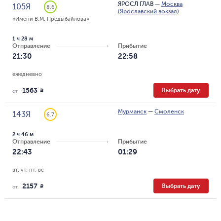
ЯРОСЛ ГЛАВ
—
Москва
105Я
8.6
(Ярославский вокзал)
«Имени В.М. Предыбайлова»
1 ч 28 м
Отправление
Прибытие
21:30
22:58
ежедневно
1563
Выбрать дату
R
от
Мурманск
—
Смоленск
143Я
6.7
2 ч 46 м
Отправление
Прибытие
22:43
01:29
вт, чт, пт, вс
2157
Выбрать дату
R
от