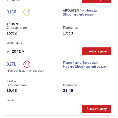
АРХАНГЕЛ Г
—
Москва
015Я
8.2
(Ярославский вокзал)
1 ч 46 м
Отправление
Прибытие
15:52
17:38
ежедневно
2042
Выбрать дату
R
от
Переславль-Залесский
—
927Ы
4.8
Москва (Ярославский вокзал)
«Переславский экспресс»
2 ч 0 м
Отправление
Прибытие
19:48
21:48
сб, вс
Выбрать дату