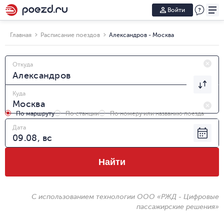
Войти
Главная
Расписание поездов
Александров - Москва
Откуда
Куда
По маршруту
По станции
По номеру или названию поезда
Дата
Найти
С использованием технологии ООО «РЖД - Цифровые
пассажирские решения»