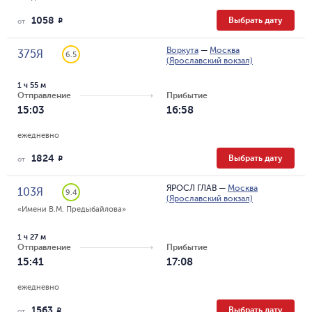
1058
Выбрать дату
R
от
Воркута
—
Москва
375Я
6.5
(Ярославский вокзал)
1 ч 55 м
Отправление
Прибытие
15:03
16:58
ежедневно
1824
Выбрать дату
R
от
ЯРОСЛ ГЛАВ
—
Москва
103Я
9.4
(Ярославский вокзал)
«Имени В.М. Предыбайлова»
1 ч 27 м
Отправление
Прибытие
15:41
17:08
ежедневно
1563
Выбрать дату
R
от