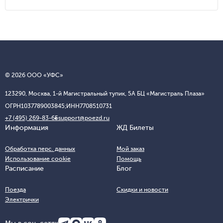
© 2026 ООО «УФС»
123290, Москва, 1-й Магистральный тупик, 5А БЦ «Магистраль Плаза»
ОГРН
1037789003845;
ИНН
7708510731
+7 (495) 269-83-65
support@poezd.ru
Информация
ЖД Билеты
Обработка перс. данных
Мой заказ
Использование cookie
Помощь
Расписание
Блог
Поезда
Скидки и новости
Электрички