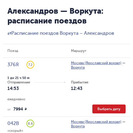
Александров — Воркута:
расписание поездов
⇄
Расписание поездов Воркута – Александров
Поезд
Маршрут
Москва (Ярославский вокзал)
—
376Я
7.2
Воркута
1 дн 21 ч 50 м
Отправление
Прибытие
14:53
12:43
ежедневно
7994
Выбрать дату
R
от
Москва (Ярославский вокзал)
—
042В
8.6
Воркута
«скорый»