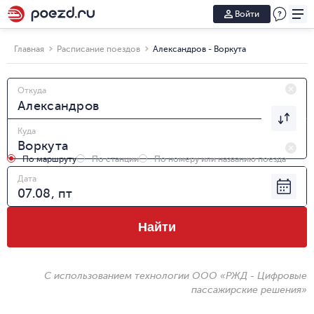
Войти
Главная
Расписание поездов
Александров - Воркута
Откуда
Куда
По маршруту
По станции
По номеру или названию поезда
Дата
Найти
С использованием технологии ООО «РЖД - Цифровые
пассажирские решения»