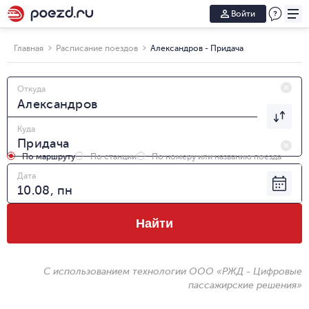
Войти
Главная
Расписание поездов
Александров - Придача
Откуда
Куда
По маршруту
По станции
По номеру или названию поезда
Дата
Найти
С использованием технологии ООО «РЖД - Цифровые
пассажирские решения»