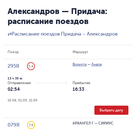
Александров — Придача:
расписание поездов
⇄
Расписание поездов Придача – Александров
Поезд
Маршрут
Воркута
—
Анапа
295Я
5.4
13 ч 39 м
Отправление
Прибытие
02:54
16:33
10.08, 01.09, 21.09
Выбрать дату
АРХАНГЕЛ Г
—
СИРИУС
079Я
7.9