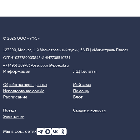
© 2026 ООО «УФС»
123290, Москва, 1-й Магистральный тупик, 5А БЦ «Магистраль Плаза»
ОГРН
1037789003845;
ИНН
7708510731
+7 (495) 269-83-65
support@poezd.ru
Информация
ЖД Билеты
Обработка перс. данных
Мой заказ
Использование cookie
Помощь
Расписание
Блог
Поезда
Скидки и новости
Электрички
Мы в соц. сетях