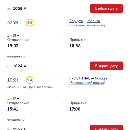
1058
Выбрать дату
R
от
Воркута
—
Москва
375Я
6.5
(Ярославский вокзал)
1 ч 55 м
Отправление
Прибытие
15:03
16:58
ежедневно
1824
Выбрать дату
R
от
ЯРОСЛ ГЛАВ
—
Москва
103Я
9.4
(Ярославский вокзал)
«Имени В.М. Предыбайлова»
1 ч 27 м
Отправление
Прибытие
15:41
17:08
ежедневно
1563
Выбрать дату
R
от