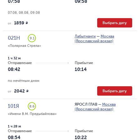
07:58
09:58
07.08, 08.08, 09.08
1859
Выбрать дату
R
от
Лабытнанги
—
Москва
021Н
9.1
(Ярославский вокзал)
«Полярная Стрела»
1 ч 32 м
Отправление
Прибытие
08:42
10:14
по нечётным дням
2042
Выбрать дату
R
от
ЯРОСЛ ГЛАВ
—
Москва
101Я
8.6
(Ярославский вокзал)
«Имени В.М. Предыбайлова»
1 ч 28 м
Отправление
Прибытие
08:54
10:22