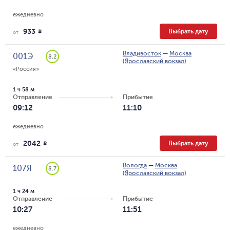
ежедневно
933
Выбрать дату
R
от
Владивосток
—
Москва
001Э
8.2
(Ярославский вокзал)
«Россия»
1 ч 58 м
Отправление
Прибытие
09:12
11:10
ежедневно
2042
Выбрать дату
R
от
Вологда
—
Москва
107Я
8.7
(Ярославский вокзал)
1 ч 24 м
Отправление
Прибытие
10:27
11:51
ежедневно