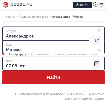
Войти
Главная
Расписание поездов
Александров - Москва
Откуда
Куда
По маршруту
По станции
По номеру или названию поезда
Дата
Найти
С использованием технологии ООО «РЖД - Цифровые
пассажирские решения»