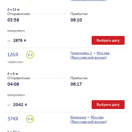
2 ч 12 м
Отправление
Прибытие
03:58
06:10
ежедневно
1976
Выбрать дату
R
от
Череповец 1
—
Москва
126Я
8.2
(Ярославский вокзал)
«Шексна»
2 ч 9 м
Отправление
Прибытие
04:08
06:17
ежедневно
2042
Выбрать дату
R
от
Кинешма
—
Москва
374Я
9.4
(Ярославский вокзал)