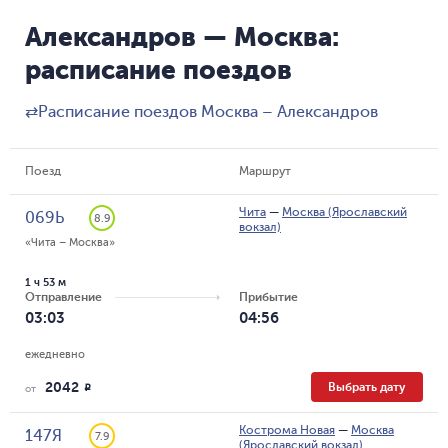
Александров — Москва:
расписание поездов
⇄
Расписание поездов Москва – Александров
Поезд
Маршрут
Чита
—
Москва (Ярославский
069Ь
8.9
вокзал)
«Чита – Москва»
1 ч 53 м
Отправление
Прибытие
03:03
04:56
ежедневно
2042
Выбрать дату
R
от
Кострома Новая
—
Москва
147Я
7.9
(Ярославский вокзал)