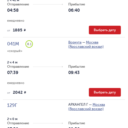
1 ч 42 м
Отправление
Прибытие
04:58
06:40
ежедневно
1885
Выбрать дату
R
от
Воркута
—
Москва
041М
8.1
(Ярославский вокзал)
«скорый»
2 ч 4 м
Отправление
Прибытие
07:39
09:43
ежедневно
2042
Выбрать дату
R
от
АРХАНГЕЛ Г
—
Москва
129Г
(Ярославский вокзал)
2 ч 0 м
Отправление
Прибытие