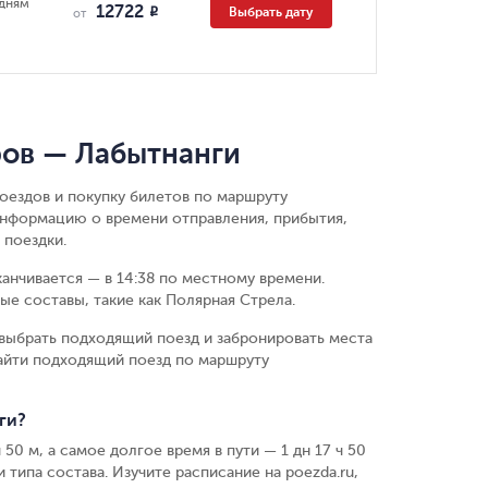
 дням
12722
Выбрать дату
R
от
ров — Лабытнанги
оездов и покупку билетов по маршруту
информацию о времени отправления, прибытия,
 поездки.
канчивается — в 14:38 по местному времени.
е составы, такие как Полярная Стрела.
выбрать подходящий поезд и забронировать места
найти подходящий поезд по маршруту
ги?
50 м, а самое долгое время в пути — 1 дн 17 ч 50
 типа состава. Изучите расписание на poezda.ru,