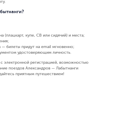
ту.
абытнанги?
а (плацкарт, купе, СВ или сидячий) и места
;
ения
;
 — билеты придут на email мгновенно
;
кументом удостоверяющим личность
.
у, с электронной регистрацией, возможностью
ание поездов Александров — Лабытнанги
ждайтесь приятным путешествием!