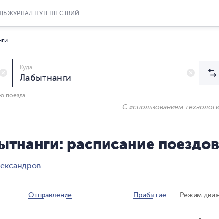
ЩЬ
ЖУРНАЛ ПУТЕШЕСТВИЙ
нги
Куда
ию поезда
С использованием технолог
ытнанги: расписание поездов
лександров
Отправление
Прибытие
Режим дви