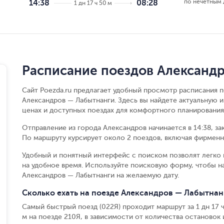
по нечётным
14:38
08:28
1 дн 17 ч 50 м
Расписание поездов Александ
Сайт Poezda.ru предлагает удобный просмотр расписания п
Александров — Лабытнанги. Здесь вы найдете актуальную 
ценах и доступных поездах для комфортного планирования
Отправление из города Александров начинается в 14:38, за
По маршруту курсирует около 2 поездов, включая фирменны
Удобный и понятный интерфейс с поиском позволят легко 
на удобное время. Используйте поисковую форму, чтобы 
Александров — Лабытнанги на желаемую дату.
Сколько ехать на поезде Александров — Лабытнан
Самый быстрый поезд (022Я) проходит маршрут за 1 дн 17 ч 
м на поезде 210Я, в зависимости от количества остановок и