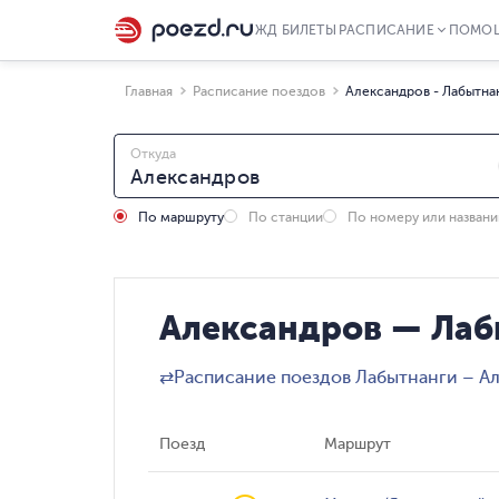
ЖД БИЛЕТЫ
РАСПИСАНИЕ
ПОМО
Главная
Расписание поездов
Александров - Лабытна
Откуда
По маршруту
По станции
По номеру или назван
Александров — Лаб
⇄
Расписание поездов Лабытнанги – А
Поезд
Маршрут