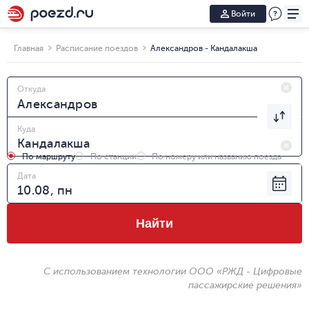
Войти
Главная
Расписание поездов
Александров - Кандалакша
Откуда
Куда
По маршруту
По станции
По номеру или названию поезда
Дата
Найти
С использованием технологии ООО «РЖД - Цифровые
пассажирские решения»