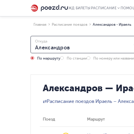
ЖД БИЛЕТЫ
РАСПИСАНИЕ
ПОМО
Главная
Расписание поездов
Александров - Ираель
Откуда
По маршруту
По станции
По номеру или назван
Александров — Ира
⇄
Расписание поездов Ираель – Алекс
Поезд
Маршрут