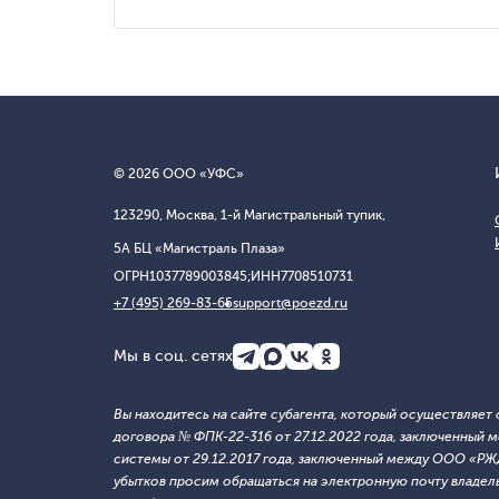
© 2026 ООО «УФС»
123290, Москва, 1-й Магистральный тупик,
5А БЦ «Магистраль Плаза»
ОГРН
1037789003845;
ИНН
7708510731
+7 (495) 269-83-65
support@poezd.ru
Мы в соц. сетях
Вы находитесь на сайте субагента, который осуществляе
договора № ФПК-22-316 от 27.12.2022 года, заключенны
системы от 29.12.2017 года, заключенный между ООО «Р
убытков просим обращаться на электронную почту владельца