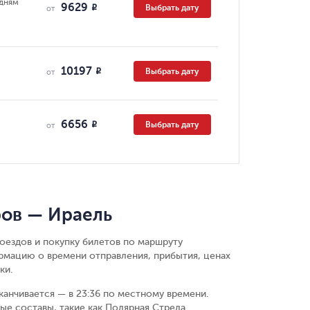
 дням
9629
Выбрать дату
R
от
10197
Выбрать дату
R
от
6656
Выбрать дату
R
от
ров — Ираель
оездов и покупку билетов по маршруту
рмацию о времени отправления, прибытия, ценах
ки.
канчивается — в 23:36 по местному времени.
е составы, такие как Полярная Стрела.