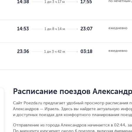
по нечётным
14:38
17:55
1 дн 3 ч 17 м
ежедневно
14:53
23:07
1 дн 8 ч 14 м
ежедневно
23:36
03:18
1 дн 3 ч 42 м
Расписание поездов Александ
Сайт Poezda.ru предлагает удобный просмотр расписания п
Александров — Ираель. Здесь вы найдете актуальную инфо
и доступных поездах для комфортного планирования поезд
Отправление из города Александров начинается в 02:44, за
По маршруту курсирует около 6 поездов, включая фирменны