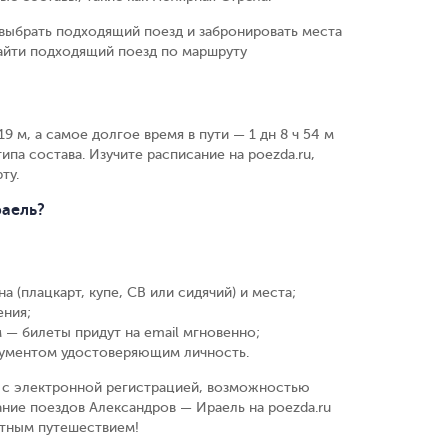
выбрать подходящий поезд и забронировать места
найти подходящий поезд по маршруту
9 м, а самое долгое время в пути — 1 дн 8 ч 54 м
ипа состава. Изучите расписание на poezda.ru,
ту.
раель?
а (плацкарт, купе, СВ или сидячий) и места
;
ения
;
 — билеты придут на email мгновенно
;
кументом удостоверяющим личность
.
у, с электронной регистрацией, возможностью
ание поездов Александров — Ираель на poezda.ru
ятным путешествием!