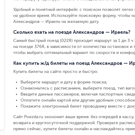
Удобный и понятный интерфейс с поиском позволят легко 
на удобное время. Используйте поисковую форму, чтобы 
Александров — Ираель на желаемую дату.
Сколько ехать на поезде Александров — Ираель?
Самый быстрый поезд (022Я) проходит маршрут за 1 дн 3 ч 1
на поезде 376Я, в зависимости от количества остановок и т
чтобы выбрать оптимальный вариант по скорости и комфор
Как купить ж/д билеты на поезд Александров — И
Купить билеты на сайте просто и быстро
:
Выберете маршрут и дату в форме поиска
;
Ознакомьтесь с расписанием, выберите поезд, тип вагон
Введите данные пассажиров, включая паспортные свед
Оплатите онлайн картой или другим удобным способом
Покажите электронный билет проводнику вместе с до
Сайт Poezda.ru экономит ваше время: без очередей в касс
возврата и круглосуточной поддержкой. Проверьте распис
прямо сейчас, купите билеты онлайн и наслаждайтесь при