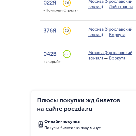
Москва (Ярославский
022Я
7.6
вокзал)
—
Лабытнанги
«Полярная Стрела»
Москва (Ярославский
376Я
7.2
вокзал)
—
Воркута
Москва (Ярославский
042В
8.6
вокзал)
—
Воркута
«скорый»
Плюсы покупки жд билетов
на сайте poezda.ru
Онлайн-покупка
Покупка билетов за пару минут