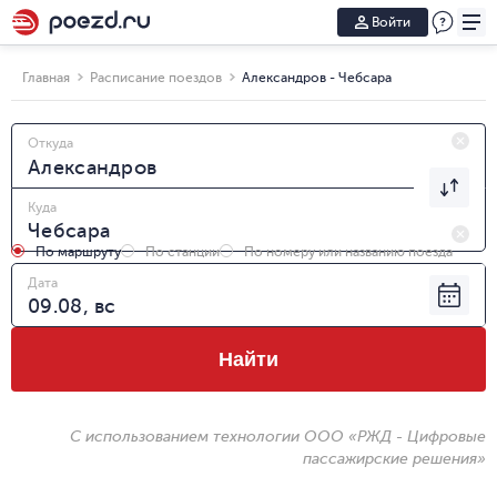
Войти
Главная
Расписание поездов
Александров - Чебсара
Откуда
Куда
По маршруту
По станции
По номеру или названию поезда
Дата
Найти
С использованием технологии ООО «РЖД - Цифровые
пассажирские решения»