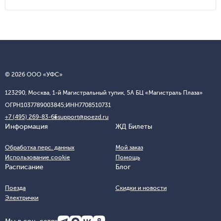
© 2026 ООО «УФС»
123290, Москва, 1-й Магистральный тупик, 5А БЦ «Магистраль Плаза»
ОГРН
1037789003845;
ИНН
7708510731
+7 (495) 269-83-65
support@poezd.ru
Информация
ЖД Билеты
Обработка перс. данных
Мой заказ
Использование cookie
Помощь
Расписание
Блог
Поезда
Скидки и новости
Электрички