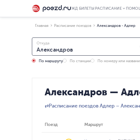
ЖД БИЛЕТЫ
РАСПИСАНИЕ
ПОМО
Главная
Расписание поездов
Александров - Адлер
Откуда
По маршруту
По станции
По номеру или назван
Александров — Адл
⇄
Расписание поездов Адлер – Алекса
Поезд
Маршрут