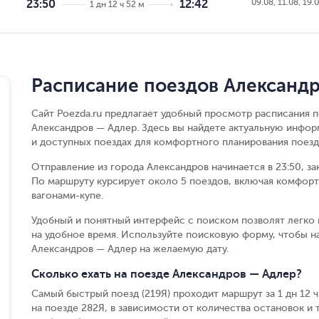
09.08, 11.08, 19.
23:50
12:42
1 дн 12 ч 52 м
Расписание поездов Александ
Сайт Poezda.ru предлагает удобный просмотр расписания п
Александров — Адлер. Здесь вы найдете актуальную инфор
и доступных поездах для комфортного планирования поезд
Отправление из города Александров начинается в 23:50, за
По маршруту курсирует около 5 поездов, включая комфорт
вагонами-купе.
Удобный и понятный интерфейс с поиском позволят легко 
на удобное время. Используйте поисковую форму, чтобы 
Александров — Адлер на желаемую дату.
Сколько ехать на поезде Александров — Адлер?
Самый быстрый поезд (219Я) проходит маршрут за 1 дн 12 ч 
на поезде 282Я, в зависимости от количества остановок и т