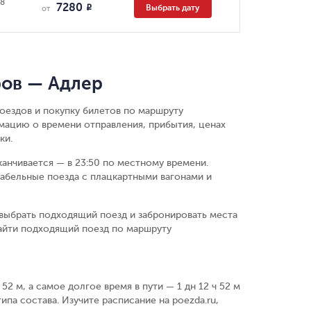
08
7280
Выбрать дату
R
от
ров — Адлер
оездов и покупку билетов по маршруту
мацию о времени отправления, прибытия, ценах
ки.
канчивается — в 23:50 по местному времени.
абельные поезда с плацкартными вагонами и
выбрать подходящий поезд и забронировать места
найти подходящий поезд по маршруту
52 м, а самое долгое время в пути — 1 дн 12 ч 52 м
ипа состава. Изучите расписание на poezda.ru,