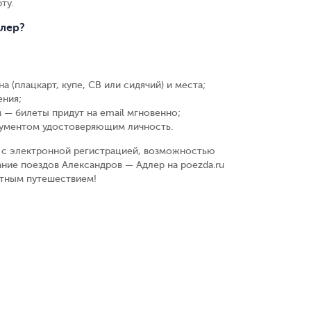
ту.
длер?
а (плацкарт, купе, СВ или сидячий) и места
;
ения
;
 — билеты придут на email мгновенно
;
кументом удостоверяющим личность
.
у, с электронной регистрацией, возможностью
ние поездов Александров — Адлер на poezda.ru
ятным путешествием!