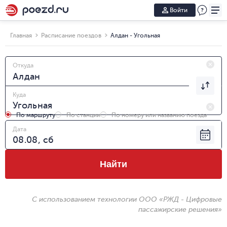
Войти
Главная
Расписание поездов
Алдан - Угольная
Откуда
Куда
По маршруту
По станции
По номеру или названию поезда
Дата
Найти
С использованием технологии ООО «РЖД - Цифровые
пассажирские решения»