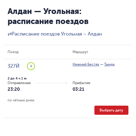
Алдан — Угольная:
расписание поездов
⇄
Расписание поездов Угольная – Алдан
Поезд
Маршрут
Нижний Бестях
—
Тында
327Й
9
2 дн 4 ч 1 м
Отправление
Прибытие
23:20
03:21
по чётным дням
Выбрать дату