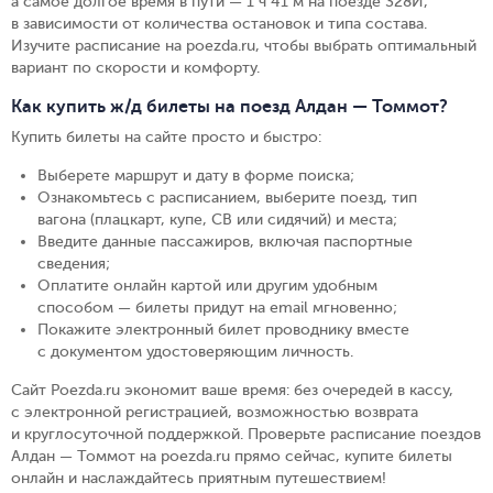
а самое долгое время в пути — 1 ч 41 м на поезде 328Й,
в зависимости от количества остановок и типа состава.
Изучите расписание на poezda.ru, чтобы выбрать оптимальный
вариант по скорости и комфорту.
Как купить ж/д билеты на поезд Алдан — Томмот?
Купить билеты на сайте просто и быстро
:
Выберете маршрут и дату в форме поиска
;
Ознакомьтесь с расписанием, выберите поезд, тип
вагона (плацкарт, купе, СВ или сидячий) и места
;
Введите данные пассажиров, включая паспортные
сведения
;
Оплатите онлайн картой или другим удобным
способом — билеты придут на email мгновенно
;
Покажите электронный билет проводнику вместе
с документом удостоверяющим личность
.
Сайт Poezda.ru экономит ваше время: без очередей в кассу,
с электронной регистрацией, возможностью возврата
и круглосуточной поддержкой. Проверьте расписание поездов
Алдан — Томмот на poezda.ru прямо сейчас, купите билеты
онлайн и наслаждайтесь приятным путешествием!