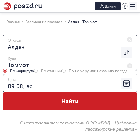
Войти
Главная
Расписание поездов
Алдан - Томмот
Откуда
Куда
По маршруту
По станции
По номеру или названию поезда
Дата
Найти
С использованием технологии ООО «РЖД - Цифровые
пассажирские решения»