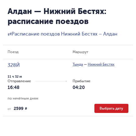
Алдан — Нижний Бестях:
расписание поездов
⇄
Расписание поездов Нижний Бестях – Алдан
Поезд
Маршрут
Тында
—
Нижний Бестях
328Й
11 ч 32 м
Отправление
Прибытие
16:48
04:20
по нечётным дням
2599
Выбрать дату
R
от