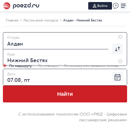
Войти
Главная
Расписание поездов
Алдан - Нижний Бестях
Откуда
Куда
По маршруту
По станции
По номеру или названию поезда
Дата
Найти
С использованием технологии ООО «РЖД - Цифровые
пассажирские решения»