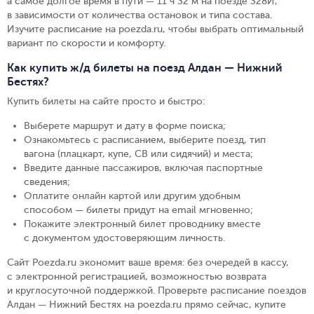
а самое долгое время в пути — 11 ч 32 м на поезде 328Й,
в зависимости от количества остановок и типа состава.
Изучите расписание на poezda.ru, чтобы выбрать оптимальный
вариант по скорости и комфорту.
Как купить ж/д билеты на поезд Алдан — Нижний
Бестях?
Купить билеты на сайте просто и быстро
:
Выберете маршрут и дату в форме поиска
;
Ознакомьтесь с расписанием, выберите поезд, тип
вагона (плацкарт, купе, СВ или сидячий) и места
;
Введите данные пассажиров, включая паспортные
сведения
;
Оплатите онлайн картой или другим удобным
способом — билеты придут на email мгновенно
;
Покажите электронный билет проводнику вместе
с документом удостоверяющим личность
.
Сайт Poezda.ru экономит ваше время: без очередей в кассу,
с электронной регистрацией, возможностью возврата
и круглосуточной поддержкой. Проверьте расписание поездов
Алдан — Нижний Бестях на poezda.ru прямо сейчас, купите