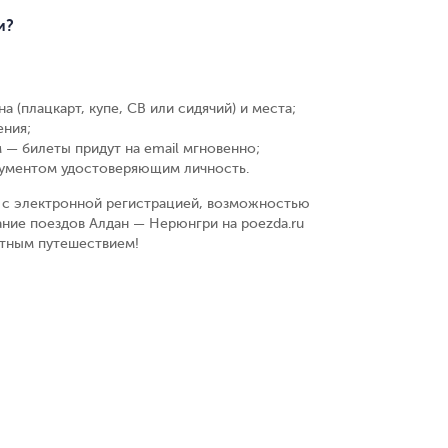
и?
а (плацкарт, купе, СВ или сидячий) и места
;
ения
;
 — билеты придут на email мгновенно
;
кументом удостоверяющим личность
.
у, с электронной регистрацией, возможностью
ание поездов Алдан — Нерюнгри на poezda.ru
ятным путешествием!