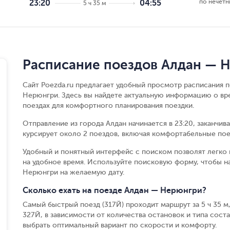
по нечёт
23:20
04:55
5 ч 35 м
Расписание поездов Алдан — 
Сайт Poezda.ru предлагает удобный просмотр расписания 
Нерюнгри. Здесь вы найдете актуальную информацию о вре
поездах для комфортного планирования поездки.
Отправление из города Алдан начинается в 23:20, заканчив
курсирует около 2 поездов, включая комфортабельные пое
Удобный и понятный интерфейс с поиском позволят легко 
на удобное время. Используйте поисковую форму, чтобы 
Нерюнгри на желаемую дату.
Сколько ехать на поезде Алдан — Нерюнгри?
Самый быстрый поезд (317Й) проходит маршрут за 5 ч 35 м,
327Й, в зависимости от количества остановок и типа соста
выбрать оптимальный вариант по скорости и комфорту.