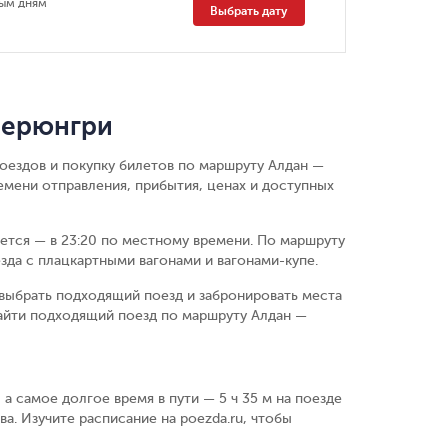
ным дням
Выбрать дату
Нерюнгри
поездов и покупку билетов по маршруту Алдан —
мени отправления, прибытия, ценах и доступных
ается — в 23:20 по местному времени.
По маршруту
зда с плацкартными вагонами и вагонами-купе.
выбрать подходящий поезд и забронировать места
найти подходящий поезд по маршруту Алдан —
 а самое долгое время в пути — 5 ч 35 м на поезде
ва. Изучите расписание на poezda.ru, чтобы