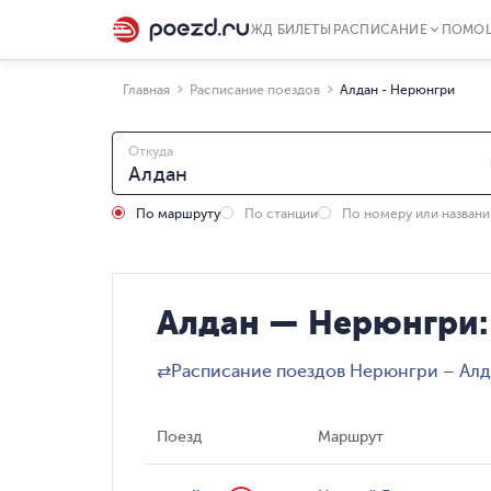
ЖД БИЛЕТЫ
РАСПИСАНИЕ
ПОМО
Главная
Расписание поездов
Алдан - Нерюнгри
Откуда
По маршруту
По станции
По номеру или назван
Алдан — Нерюнгри:
⇄
Расписание поездов Нерюнгри – Ал
Поезд
Маршрут