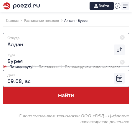
Войти
Главная
Расписание поездов
Алдан - Бурея
Откуда
Куда
По маршруту
По станции
По номеру или названию поезда
Дата
Найти
С использованием технологии ООО «РЖД - Цифровые
пассажирские решения»