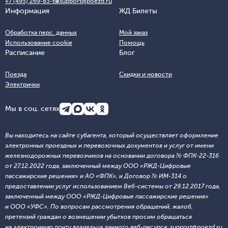
+7 (495) 269-83-65
support@poezd.ru
Информация
ЖД Билеты
Обработка перс. данных
Мой заказ
Использование cookie
Помощь
Расписание
Блог
Поезда
Скидки и новости
Электрички
Мы в соц. сетях
Вы находитесь на сайте субагента, который осуществляет оформление
электронных проездных и перевозочных документов и услуг от имени
железнодорожных перевозчиков на основании договора № ФПК-22-316
от 27.12.2022 года, заключенный между ООО «РЖД-Цифровые
пассажирские решения» и АО «ФПК», и Договор № ИМ-314 о
предоставлении услуг использованием Веб-системы от 29.12.2017 года,
заключенный между ООО «РЖД-Цифровые пассажирские решения»
и ООО «УФС». По вопросам рассмотрения обращений, жалоб,
претензий граждан о возмещении убытков просим обращаться
на электронную почту владельца данного веб-ресурса: support@poezd.ru