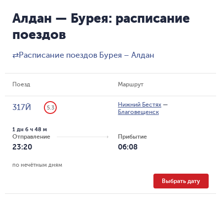
Алдан — Бурея: расписание
поездов
⇄
Расписание поездов Бурея – Алдан
Поезд
Маршрут
Нижний Бестях
—
317Й
5.3
Благовещенск
1 дн 6 ч 48 м
Отправление
Прибытие
23:20
06:08
по нечётным дням
Выбрать дату