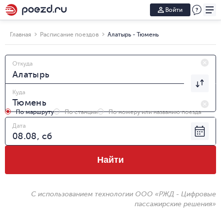
Войти
Главная
Расписание поездов
Алатырь - Тюмень
Откуда
Куда
По маршруту
По станции
По номеру или названию поезда
Дата
Найти
С использованием технологии ООО «РЖД - Цифровые
пассажирские решения»