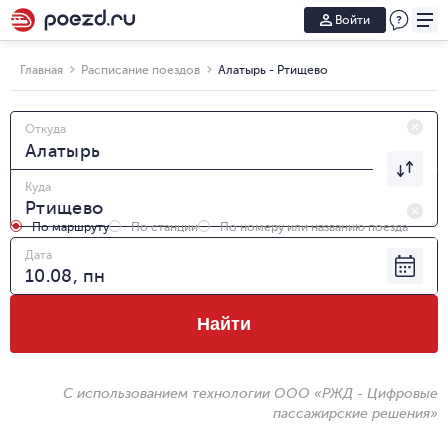
Войти
Главная
Расписание поездов
Алатырь - Ртищево
Откуда
Куда
По маршруту
По станции
По номеру или названию поезда
Дата
Найти
С использованием технологии ООО «РЖД - Цифровые
пассажирские решения»