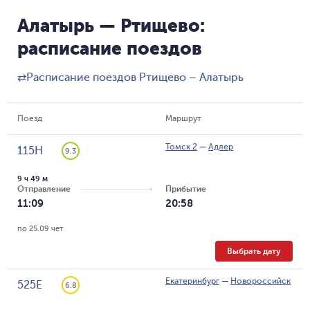
Алатырь — Ртищево:
расписание поездов
⇄
Расписание поездов Ртищево – Алатырь
Поезд
Маршрут
Томск 2
—
Адлер
115Н
9.3
9 ч 49 м
Отправление
Прибытие
11:09
20:58
по 25.09 чет
Выбрать дату
Екатеринбург
—
Новороссийск
525Е
6.8