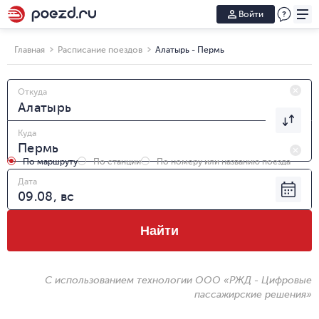
Войти
Главная
Расписание поездов
Алатырь - Пермь
Откуда
Куда
По маршруту
По станции
По номеру или названию поезда
Дата
Найти
С использованием технологии ООО «РЖД - Цифровые
пассажирские решения»