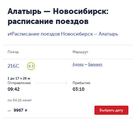
Алатырь — Новосибирск:
расписание поездов
⇄
Расписание поездов Новосибирск – Алатырь
Поезд
Маршрут
Адлер
—
Барнаул
216С
8.3
1 дн 17 ч 28 м
Отправление
Прибытие
09:42
03:10
по 04.10 нечет
9967
Выбрать дату
R
от