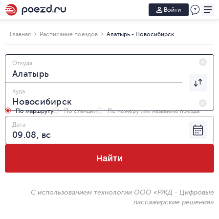
Войти
Главная
Расписание поездов
Алатырь - Новосибирск
Откуда
Куда
По маршруту
По станции
По номеру или названию поезда
Дата
Найти
С использованием технологии ООО «РЖД - Цифровые
пассажирские решения»