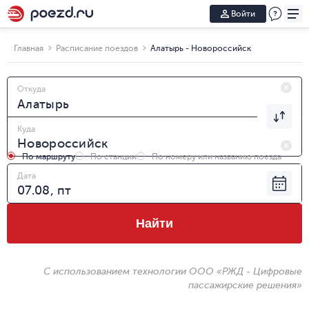
Войти
Главная
Расписание поездов
Алатырь - Новороссийск
Откуда
Куда
По маршруту
По станции
По номеру или названию поезда
Дата
Найти
С использованием технологии ООО «РЖД - Цифровые
пассажирские решения»