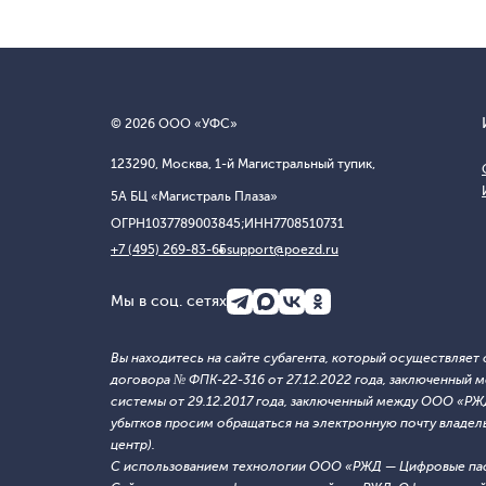
© 2026 ООО «УФС»
123290, Москва, 1-й Магистральный тупик,
5А БЦ «Магистраль Плаза»
ОГРН
1037789003845;
ИНН
7708510731
+7 (495) 269-83-65
support@poezd.ru
Мы в соц. сетях
Вы находитесь на сайте субагента, который осуществляе
договора № ФПК-22-316 от 27.12.2022 года, заключенны
системы от 29.12.2017 года, заключенный между ООО «Р
убытков просим обращаться на электронную почту владельца
центр).
С использованием технологии ООО «РЖД — Цифровые па