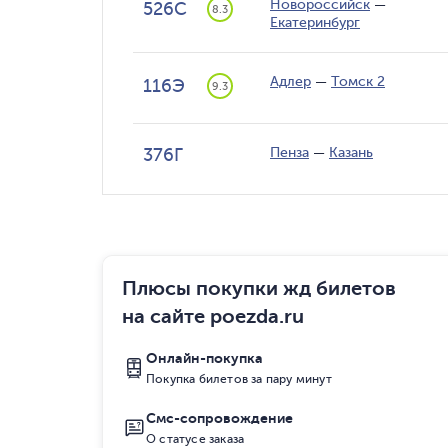
Новороссийск
—
526С
8.3
Екатеринбург
Адлер
—
Томск 2
116Э
9.3
376Г
Пенза
—
Казань
Плюсы покупки жд билетов
на сайте poezda.ru
Онлайн-покупка
Покупка билетов за пару минут
Смс-сопровождение
О статусе заказа