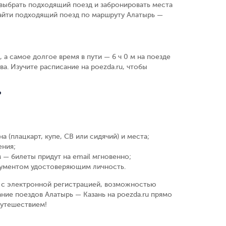
выбрать подходящий поезд и забронировать места
найти подходящий поезд по маршруту Алатырь —
 а самое долгое время в пути — 6 ч 0 м на поезде
ва. Изучите расписание на poezda.ru, чтобы
?
а (плацкарт, купе, СВ или сидячий) и места
;
ения
;
 — билеты придут на email мгновенно
;
кументом удостоверяющим личность
.
у, с электронной регистрацией, возможностью
ние поездов Алатырь — Казань на poezda.ru прямо
путешествием!