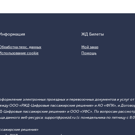
Информация
ЖД Билеты
Обработка перс. данных
Мой заказ
Использование cookie
Помощь
т оформление электронных проездных и перевозочных документов и услуг о
й между ООО «РЖД-Цифровые пассажирские решения» и АО «ФПК», и Договор
ЖД-Цифровые пассажирские решения» и ООО «УФС». По вопросам рассмотре
 данного веб-ресурса: support@poezd.ru (с понедельника по пятницу с 8:00
ссажирские решения»