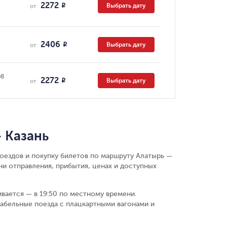
2272
Выбрать дату
R
от
2406
Выбрать дату
R
от
08
2272
Выбрать дату
R
от
 Казань
поездов и покупку билетов по маршруту Алатырь —
ни отправления, прибытия, ценах и доступных
ивается — в 19:50 по местному времени.
абельные поезда с плацкартными вагонами и