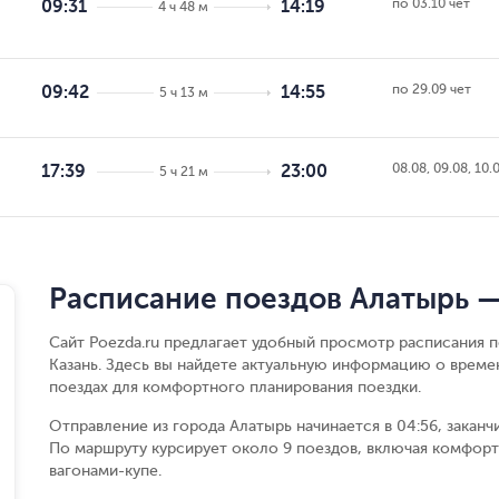
по 03.10 чет
09:31
14:19
4 ч 48 м
по 29.09 чет
09:42
14:55
5 ч 13 м
08.08, 09.08, 10.
17:39
23:00
5 ч 21 м
Расписание поездов Алатырь —
Сайт Poezda.ru предлагает удобный просмотр расписания 
Казань. Здесь вы найдете актуальную информацию о време
поездах для комфортного планирования поездки.
Отправление из города Алатырь начинается в 04:56, заканч
По маршруту курсирует около 9 поездов, включая комфорт
вагонами-купе.