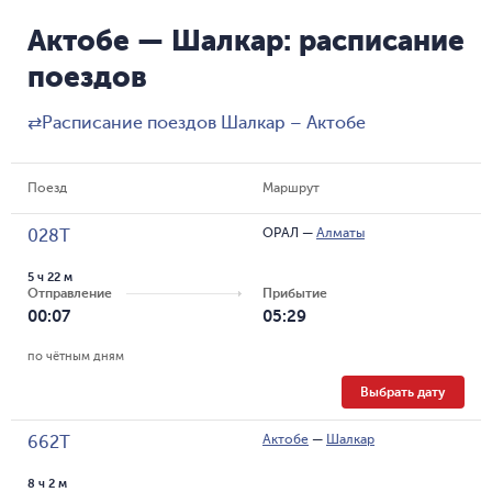
Актобе — Шалкар: расписание
поездов
⇄
Расписание поездов Шалкар – Актобе
Поезд
Маршрут
ОРАЛ
—
Алматы
028Т
5 ч 22 м
Отправление
Прибытие
00:07
05:29
по чётным дням
Выбрать дату
Актобе
—
Шалкар
662Т
8 ч 2 м