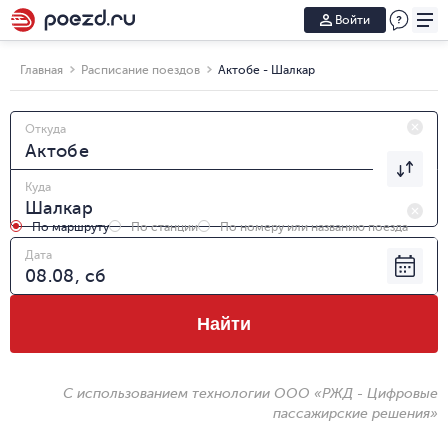
Войти
Главная
Расписание поездов
Актобе - Шалкар
Откуда
Куда
По маршруту
По станции
По номеру или названию поезда
Дата
Найти
С использованием технологии ООО «РЖД - Цифровые
пассажирские решения»