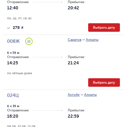
Отправление
Прибытие
12:40
20:42
пн, ср, пт, сб, вс
278
Выбрать дату
R
от
Саратов
—
Алматы
008Ж
10
6 ч 59 м
Отправление
Прибытие
14:25
21:24
по чётным дням
Выбрать дату
Актобе
—
Алматы
024Ц
6 ч 39 м
Отправление
Прибытие
16:20
22:59
08.08, 10.08, 12.08