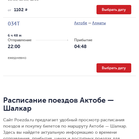
1102
Выбрать дату
R
от
Актобе
—
Алматы
034Т
6 ч 48 м
Отправление
Прибытие
22:00
04:48
ежедневно
Выбрать дату
Расписание поездов Актобе —
Шалкар
Сайт Poezda.ru предлагает удобный просмотр расписания
поездов и покупку билетов по маршруту Актобе — Шалкар.
Здесь вы найдете актуальную информацию о времени
отправления, прибытия, ценах и доступных поездах для