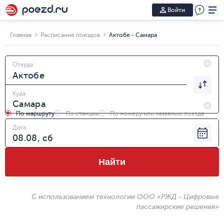
Войти
Главная
Расписание поездов
Актобе - Самара
Откуда
Куда
По маршруту
По станции
По номеру или названию поезда
Дата
Найти
С использованием технологии ООО «РЖД - Цифровые
пассажирские решения»