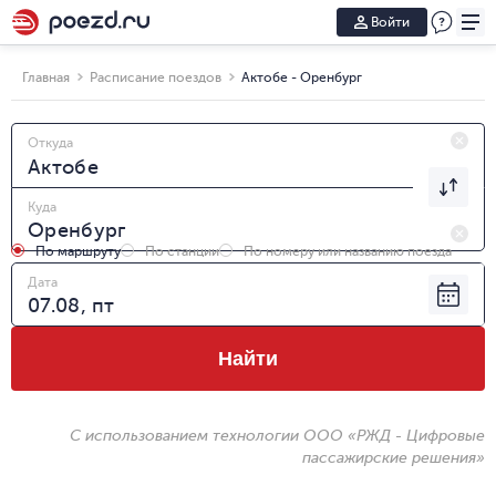
Войти
Главная
Расписание поездов
Актобе - Оренбург
Откуда
Куда
По маршруту
По станции
По номеру или названию поезда
Дата
Найти
С использованием технологии ООО «РЖД - Цифровые
пассажирские решения»