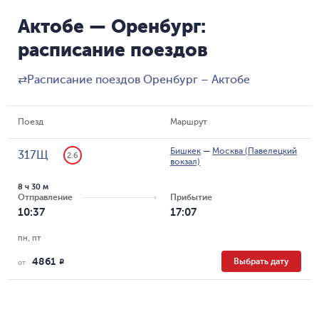
Актобе — Оренбург:
расписание поездов
⇄
Расписание поездов Оренбург – Актобе
Поезд
Маршрут
Бишкек
—
Москва (Павелецкий
317Щ
2.6
вокзал)
8 ч 30 м
Отправление
Прибытие
10:37
17:07
пн, пт
4861
Выбрать дату
R
от