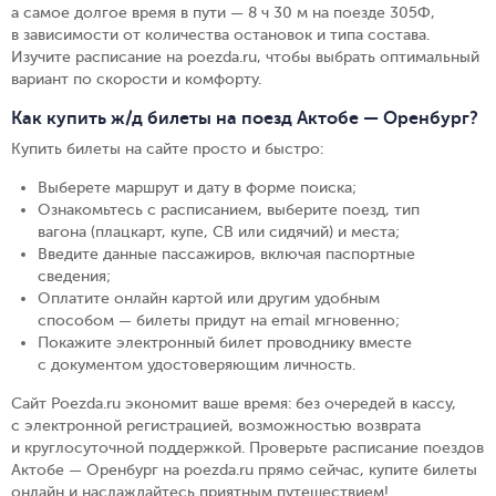
а самое долгое время в пути — 8 ч 30 м на поезде 305Ф,
в зависимости от количества остановок и типа состава.
Изучите расписание на poezda.ru, чтобы выбрать оптимальный
вариант по скорости и комфорту.
Как купить ж/д билеты на поезд Актобе — Оренбург?
Купить билеты на сайте просто и быстро
:
Выберете маршрут и дату в форме поиска
;
Ознакомьтесь с расписанием, выберите поезд, тип
вагона (плацкарт, купе, СВ или сидячий) и места
;
Введите данные пассажиров, включая паспортные
сведения
;
Оплатите онлайн картой или другим удобным
способом — билеты придут на email мгновенно
;
Покажите электронный билет проводнику вместе
с документом удостоверяющим личность
.
Сайт Poezda.ru экономит ваше время: без очередей в кассу,
с электронной регистрацией, возможностью возврата
и круглосуточной поддержкой. Проверьте расписание поездов
Актобе — Оренбург на poezda.ru прямо сейчас, купите билеты
онлайн и наслаждайтесь приятным путешествием!