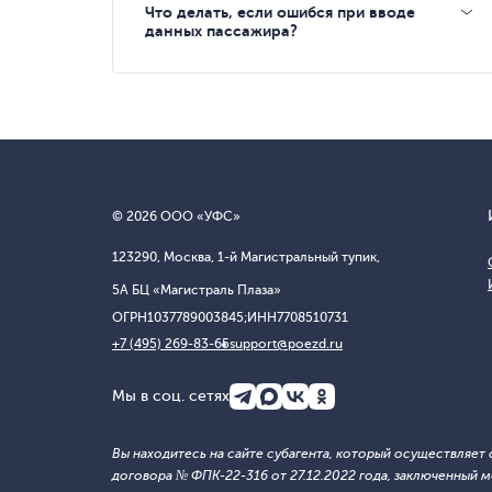
Что делать, если ошибся при вводе
данных пассажира?
© 2026 ООО «УФС»
123290, Москва, 1-й Магистральный тупик,
5А БЦ «Магистраль Плаза»
ОГРН
1037789003845;
ИНН
7708510731
+7 (495) 269-83-65
support@poezd.ru
Мы в соц. сетях
Вы находитесь на сайте субагента, который осуществляе
договора № ФПК-22-316 от 27.12.2022 года, заключенны