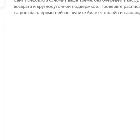
Сайт Poezda.ru экономит ваше время: без очередей в касс
возврата и круглосуточной поддержкой. Проверьте распис
на poezda.ru прямо сейчас, купите билеты онлайн и насла