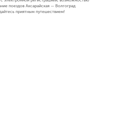
у, с электронной регистрацией, возможностью
ание поездов Аксарайская — Волгоград
ждайтесь приятным путешествием!