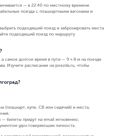
канчивается — в 22:40 по местному времени.
абельные поезда с плацкартными вагонами и
выбрать подходящий поезд и забронировать места
найти подходящий поезд по маршруту
?
 а самое долгое время в пути — 9 ч 8 м на поезде
ва. Изучите расписание на poezda.ru, чтобы
лгоград?
а (плацкарт, купе, СВ или сидячий) и места
;
ения
;
 — билеты придут на email мгновенно
;
кументом удостоверяющим личность
.