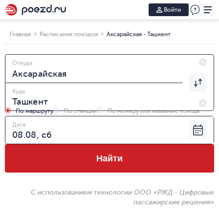
Войти
Главная
Расписание поездов
Аксарайская - Ташкент
Откуда
Куда
По маршруту
По станции
По номеру или названию поезда
Дата
Найти
С использованием технологии ООО «РЖД - Цифровые
пассажирские решения»