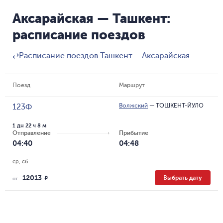
Аксарайская — Ташкент:
расписание поездов
⇄
Расписание поездов Ташкент – Аксарайская
Поезд
Маршрут
Волжский
—
ТОШКЕНТ-ЙУЛО
123Ф
1 дн 22 ч 8 м
Отправление
Прибытие
04:40
04:48
ср, сб
12013
Выбрать дату
R
от