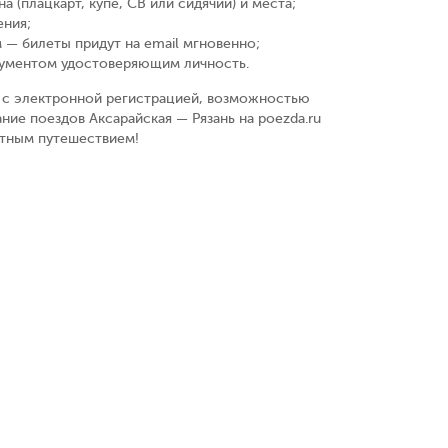
а (плацкарт, купе, СВ или сидячий) и места
;
ения
;
 — билеты придут на email мгновенно
;
кументом удостоверяющим личность
.
у, с электронной регистрацией, возможностью
ние поездов Аксарайская — Рязань на poezda.ru
ятным путешествием!