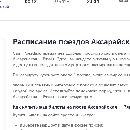
08.08,
-
00:12
23:04
22 ч 52 м
вский
Расписание поездов Аксарайск
Сайт Poezda.ru предлагает удобный просмотр расписания п
Аксарайская — Рязань. Здесь вы найдете актуальную инфор
и доступных поездах для комфортного планирования поезд
По маршруту курсирует около 1 поезда, включая фирменные
Удобный и понятный интерфейс с поиском позволят легко 
на удобное время. Используйте поисковую форму, чтобы 
Аксарайская — Рязань на желаемую дату.
Как купить ж/д билеты на поезд Аксарайская — Ря
Купить билеты на сайте просто и быстро
:
Выберете маршрут и дату в форме поиска
;