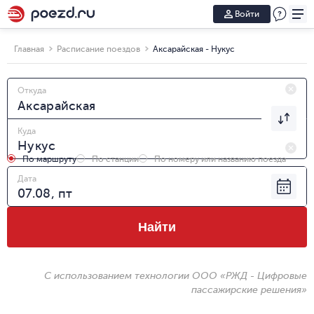
Войти
Главная
Расписание поездов
Аксарайская - Нукус
Откуда
Куда
По маршруту
По станции
По номеру или названию поезда
Дата
Найти
С использованием технологии ООО «РЖД - Цифровые
пассажирские решения»