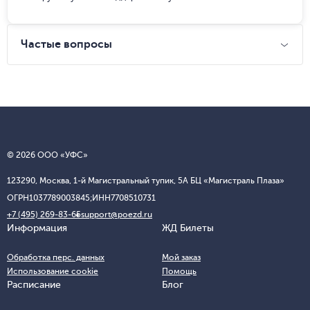
Частые вопросы
© 2026 ООО «УФС»
123290, Москва, 1-й Магистральный тупик, 5А БЦ «Магистраль Плаза»
ОГРН
1037789003845;
ИНН
7708510731
+7 (495) 269-83-65
support@poezd.ru
Информация
ЖД Билеты
Обработка перс. данных
Мой заказ
Использование cookie
Помощь
Расписание
Блог