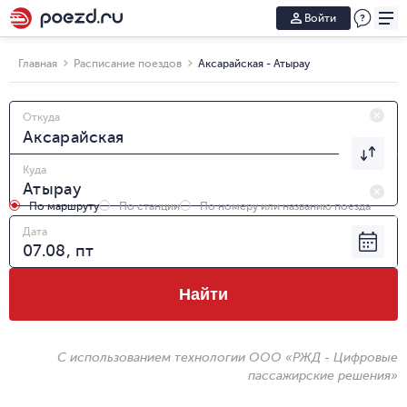
Войти
Главная
Расписание поездов
Аксарайская - Атырау
Откуда
Куда
По маршруту
По станции
По номеру или названию поезда
Дата
Найти
С использованием технологии ООО «РЖД - Цифровые
пассажирские решения»