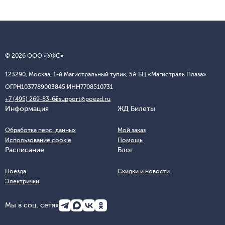
© 2026 ООО «УФС»
123290, Москва, 1-й Магистральный тупик, 5А БЦ «Магистраль Плаза»
ОГРН
1037789003845;
ИНН
7708510731
+7 (495) 269-83-65
support@poezd.ru
Информация
ЖД Билеты
Обработка перс. данных
Мой заказ
Использование cookie
Помощь
Расписание
Блог
Поезда
Скидки и новости
Электрички
Мы в соц. сетях