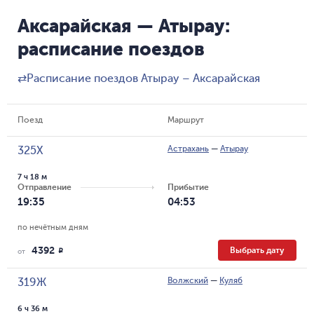
Аксарайская — Атырау:
расписание поездов
⇄
Расписание поездов Атырау – Аксарайская
Поезд
Маршрут
Астрахань
—
Атырау
325Х
7 ч 18 м
Отправление
Прибытие
19:35
04:53
по нечётным дням
4392
Выбрать дату
R
от
Волжский
—
Куляб
319Ж
6 ч 36 м