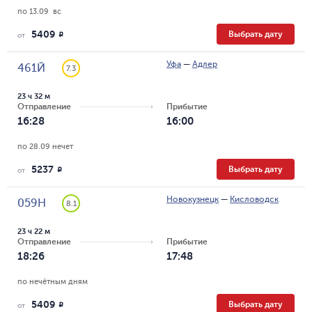
по 13.09  вс
5409
Выбрать дату
R
от
Уфа
—
Адлер
461Й
7.3
23 ч 32 м
Отправление
Прибытие
16:28
16:00
по 28.09 нечет
5237
Выбрать дату
R
от
Новокузнецк
—
Кисловодск
059Н
8.1
23 ч 22 м
Отправление
Прибытие
18:26
17:48
по нечётным дням
5409
Выбрать дату
R
от