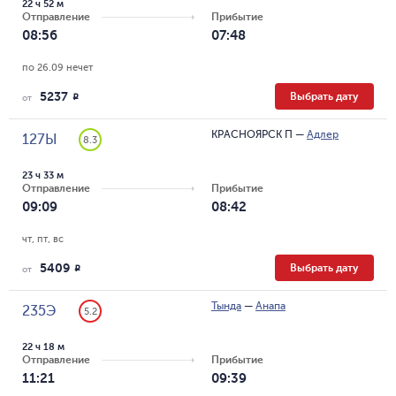
22 ч 52 м
Отправление
Прибытие
08:56
07:48
по 26.09 нечет
5237
Выбрать дату
R
от
КРАСНОЯРСК П
—
Адлер
127Ы
8.3
23 ч 33 м
Отправление
Прибытие
09:09
08:42
чт, пт, вс
5409
Выбрать дату
R
от
Тында
—
Анапа
235Э
5.2
22 ч 18 м
Отправление
Прибытие
11:21
09:39