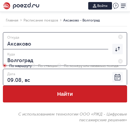
Войти
Главная
Расписание поездов
Аксаково - Волгоград
Откуда
Куда
По маршруту
По станции
По номеру или названию поезда
Дата
Найти
С использованием технологии ООО «РЖД - Цифровые
пассажирские решения»