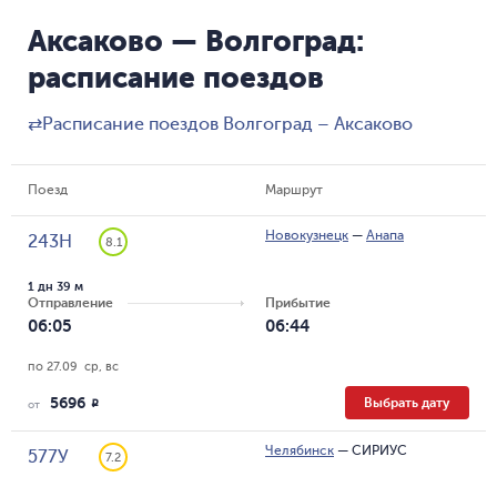
Аксаково — Волгоград:
расписание поездов
⇄
Расписание поездов Волгоград – Аксаково
Поезд
Маршрут
Новокузнецк
—
Анапа
243Н
8.1
1 дн 39 м
Отправление
Прибытие
06:05
06:44
по 27.09  ср, вс
5696
Выбрать дату
R
от
Челябинск
—
СИРИУС
577У
7.2