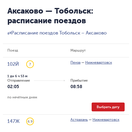
Аксаково — Тобольск:
расписание поездов
⇄
Расписание поездов Тобольск – Аксаково
Поезд
Маршрут
Пенза
—
Нижневартовск
102Й
7
1 дн 6 ч 53 м
Отправление
Прибытие
02:05
08:58
по нечётным дням
Выбрать дату
Астрахань
—
Нижневартовск
147Ж
6.9