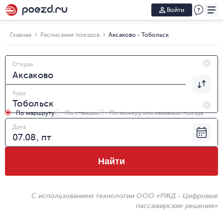
Войти
Главная
Расписание поездов
Аксаково - Тобольск
Откуда
Куда
По маршруту
По станции
По номеру или названию поезда
Дата
Найти
С использованием технологии ООО «РЖД - Цифровые
пассажирские решения»