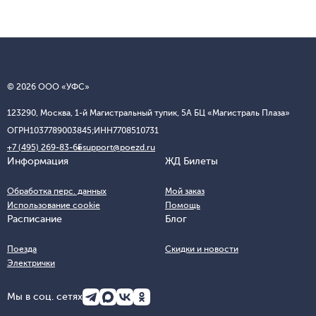
© 2026 ООО «УФС»
123290, Москва, 1-й Магистральный тупик, 5А БЦ «Магистраль Плаза»
ОГРН
1037789003845;
ИНН
7708510731
+7 (495) 269-83-65
support@poezd.ru
Информация
ЖД Билеты
Обработка перс. данных
Мой заказ
Использование cookie
Помощь
Расписание
Блог
Поезда
Скидки и новости
Электрички
Мы в соц. сетях