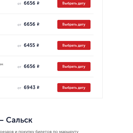
6656
Выбрать дату
R
от
6656
Выбрать дату
R
от
6455
Выбрать дату
R
от
ям
6656
Выбрать дату
R
от
6943
Выбрать дату
R
от
— Сальск
оездов и покупку билетов по маршруту