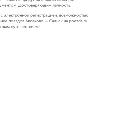
кументом удостоверяющим личность
.
у, с электронной регистрацией, возможностью
ние поездов Аксаково — Сальск на poezda.ru
ятным путешествием!