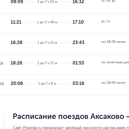
чт, пт, вс
09:09
16:32
1 дн 7 ч 23 м
вт, пт
11:21
17:10
1 дн 5 ч 49 м
по 28.09 нечет
16:28
23:43
1 дн 7 ч 15 м
по нечётным дн
ск
18:26
01:53
1 дн 7 ч 27 м
по 28.09 нечет
ск
20:08
03:16
1 дн 7 ч 8 м
Расписание поездов Аксаково 
Сайт Poezda.ru предлагает удобный просмотр расписания п