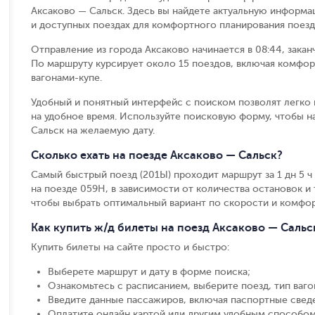
Аксаково — Сальск. Здесь вы найдете актуальную информа
и доступных поездах для комфортного планирования поезд
Отправление из города Аксаково начинается в 08:44, закан
По маршруту курсирует около 15 поездов, включая комфор
вагонами-купе.
Удобный и понятный интерфейс с поиском позволят легко 
на удобное время. Используйте поисковую форму, чтобы 
Сальск на желаемую дату.
Сколько ехать на поезде Аксаково — Сальск?
Самый быстрый поезд (201Ы) проходит маршрут за 1 дн 5 ч 4
на поезде 059Н, в зависимости от количества остановок и т
чтобы выбрать оптимальный вариант по скорости и комфор
Как купить ж/д билеты на поезд Аксаково — Сальс
Купить билеты на сайте просто и быстро
:
Выберете маршрут и дату в форме поиска
;
Ознакомьтесь с расписанием, выберите поезд, тип вагон
Введите данные пассажиров, включая паспортные свед
Оплатите онлайн картой или другим удобным способом