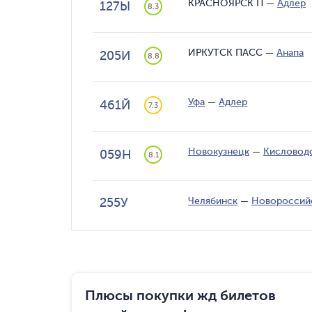
КРАСНОЯРСК П
—
Адлер
127Ы
8.3
ИРКУТСК ПАСС
—
Анапа
205И
8.8
Уфа
—
Адлер
461Й
7.3
Новокузнецк
—
Кисловод
059Н
8.1
255У
Челябинск
—
Новороссий
Плюсы покупки жд билетов