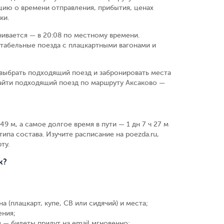
цию о времени отправления, прибытия, ценах
ки.
чивается — в 20:08 по местному времени.
табельные поезда с плацкартными вагонами и
выбрать подходящий поезд и забронировать места
найти подходящий поезд по маршруту Аксаково —
9 м, а самое долгое время в пути — 1 дн 7 ч 27 м
ипа состава. Изучите расписание на poezda.ru,
ту.
к?
а (плацкарт, купе, СВ или сидячий) и места
;
ения
;
 — билеты придут на email мгновенно
;