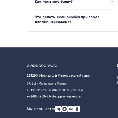
Как поменять билет?
Что делать, если ошибся при вводе
данных пассажира?
© 2026 ООО «УФС»
123290, Москва, 1-й Магистральный тупик,
5А БЦ «Магистраль Плаза»
ОГРН
1037789003845;
ИНН
7708510731
+7 (495) 269-83-65
support@poezd.ru
Мы в соц. сетях