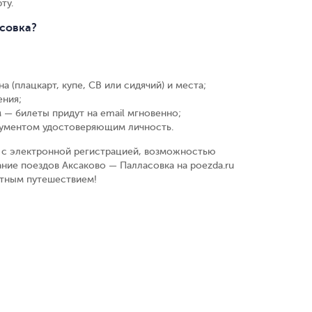
ту.
асовка?
а (плацкарт, купе, СВ или сидячий) и места
;
ения
;
 — билеты придут на email мгновенно
;
кументом удостоверяющим личность
.
у, с электронной регистрацией, возможностью
ние поездов Аксаково — Палласовка на poezda.ru
ятным путешествием!