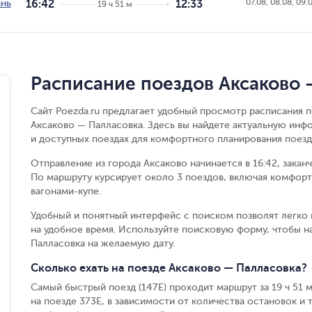
07.08, 08.08, 09.
ань
16:42
12:33
19 ч 51 м
Расписание поездов Аксаково 
Сайт Poezda.ru предлагает удобный просмотр расписания п
Аксаково — Палласовка. Здесь вы найдете актуальную инф
и доступных поездах для комфортного планирования поезд
Отправление из города Аксаково начинается в 16:42, закан
По маршруту курсирует около 3 поездов, включая комфорт
вагонами-купе.
Удобный и понятный интерфейс с поиском позволят легко 
на удобное время. Используйте поисковую форму, чтобы 
Палласовка на желаемую дату.
Сколько ехать на поезде Аксаково — Палласовка?
Самый быстрый поезд (147Е) проходит маршрут за 19 ч 51 м
на поезде 373Е, в зависимости от количества остановок и т