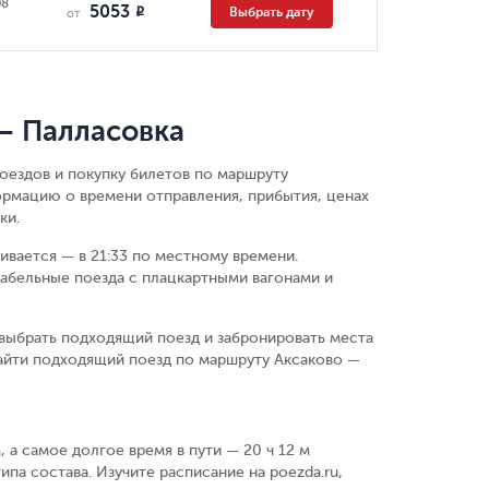
08
5053
Выбрать дату
R
от
— Палласовка
оездов и покупку билетов по маршруту
ормацию о времени отправления, прибытия, ценах
ки.
чивается — в 21:33 по местному времени.
абельные поезда с плацкартными вагонами и
выбрать подходящий поезд и забронировать места
найти подходящий поезд по маршруту Аксаково —
, а самое долгое время в пути — 20 ч 12 м
ипа состава. Изучите расписание на poezda.ru,