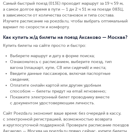
Самый быстрый поезд (013Е) проходит маршрут за 19 ч 59 м,
а самое долгое время в пути — 1 дн 2 ч 51 м на поезде 083Ц,
в зависимости от количества остановок и типа состава.
Изучите расписание на poezda.ru, чтобы выбрать оптимальный
вариант по скорости и комфорту.
Как купить ж/д билеты на поезд Аксаково — Москва?
Купить билеты на сайте просто и быстро
:
Выберете маршрут и дату в форме поиска
;
Ознакомьтесь с расписанием, выберите поезд, тип
вагона (плацкарт, купе, СВ или сидячий) и места
;
Введите данные пассажиров, включая паспортные
сведения
;
Оплатите онлайн картой или другим удобным
способом — билеты придут на email мгновенно
;
Покажите электронный билет проводнику вместе
с документом удостоверяющим личность
.
Сайт Poezda.ru экономит ваше время: без очередей в кассу,
с электронной регистрацией, возможностью возврата
и круглосуточной поддержкой. Проверьте расписание поездов
Аксаково — Москва на poezda.ru прямо сейчас, купите билеты