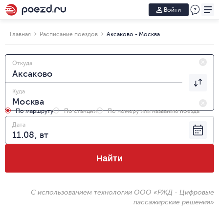
Войти
Главная
Расписание поездов
Аксаково - Москва
Откуда
Куда
По маршруту
По станции
По номеру или названию поезда
Дата
Найти
С использованием технологии ООО «РЖД - Цифровые
пассажирские решения»