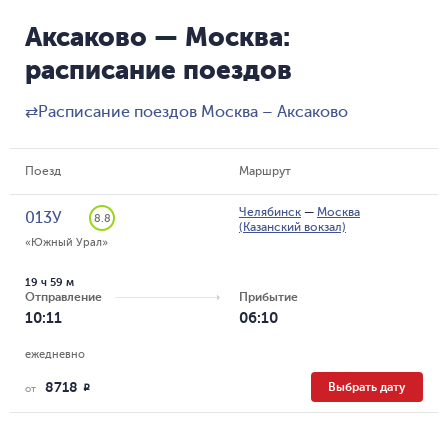
Аксаково — Москва:
расписание поездов
⇄
Расписание поездов Москва – Аксаково
Поезд
Маршрут
Челябинск
—
Москва
013У
8.8
(Казанский вокзал)
«Южный Урал»
19 ч 59 м
Отправление
Прибытие
10:11
06:10
ежедневно
8718
Выбрать дату
R
от