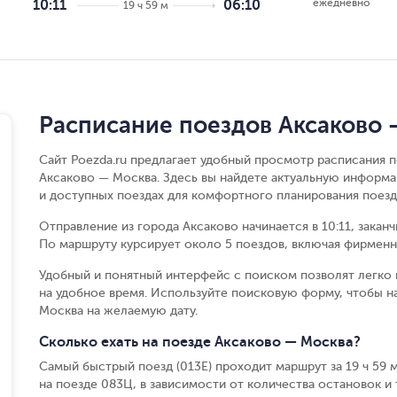
ежедневно
10:11
06:10
19 ч 59 м
Расписание поездов Аксаково 
Сайт Poezda.ru предлагает удобный просмотр расписания п
Аксаково — Москва. Здесь вы найдете актуальную информа
и доступных поездах для комфортного планирования поезд
Отправление из города Аксаково начинается в 10:11, закан
По маршруту курсирует около 5 поездов, включая фирменн
Удобный и понятный интерфейс с поиском позволят легко 
на удобное время. Используйте поисковую форму, чтобы 
Москва на желаемую дату.
Сколько ехать на поезде Аксаково — Москва?
Самый быстрый поезд (013Е) проходит маршрут за 19 ч 59 м,
на поезде 083Ц, в зависимости от количества остановок и т