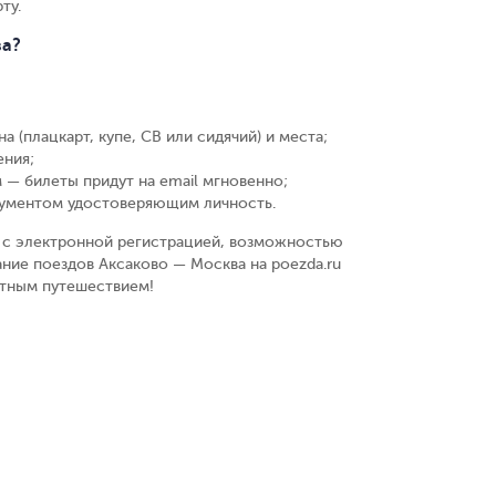
ту.
ва?
а (плацкарт, купе, СВ или сидячий) и места
;
ения
;
 — билеты придут на email мгновенно
;
кументом удостоверяющим личность
.
у, с электронной регистрацией, возможностью
ние поездов Аксаково — Москва на poezda.ru
ятным путешествием!