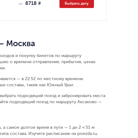
8718
Выбрать дату
R
от
— Москва
оездов и покупку билетов по маршруту
цию о времени отправления, прибытия, ценах
ки.
чивается — в 22:52 по местному времени.
ые составы, такие как Южный Урал.
выбрать подходящий поезд и забронировать места
найти подходящий поезд по маршруту Аксаково —
 а самое долгое время в пути — 1 дн 2 ч 51 м
ипа состава. Изучите расписание на poezda.ru,