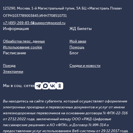
123290, Москва, 1-й Магистральный тупик, 5А БЦ «Магистраль Плаза»
ОГРН
1037789003845;
ИНН
7708510731
+7 (495) 269-83-65
support@poezd.ru
Информация
ЖД Билеты
Обработка перс. данных
Мой заказ
Использование cookie
Помощь
Расписание
Блог
Поезда
Скидки и новости
Электрички
Мы в соц. сетях
Вы находитесь на сайте субагента, который осуществляет оформление
электронных проездных и перевозочных документов и услуг от имени
железнодорожных перевозчиков на основании договора № ФПК-22-316
от 27.12.2022 года, заключенный между ООО «РЖД-Цифровые
пассажирские решения» и АО «ФПК», и Договор № ИМ-314 о
предоставлении услуг использованием Веб-системы от 29.12.2017 года,