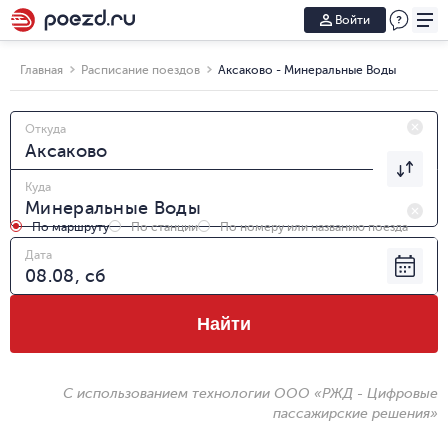
Войти
Главная
Расписание поездов
Аксаково - Минеральные Воды
Откуда
Куда
По маршруту
По станции
По номеру или названию поезда
Дата
Найти
С использованием технологии ООО «РЖД - Цифровые
пассажирские решения»