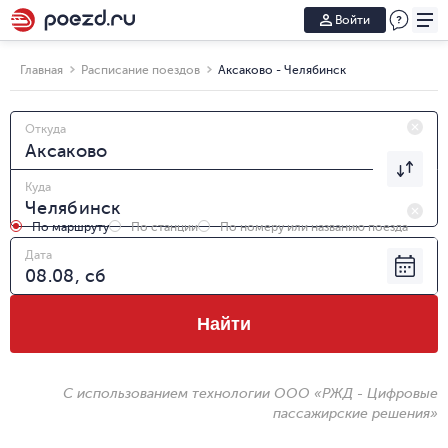
Войти
Главная
Расписание поездов
Аксаково - Челябинск
Откуда
Куда
По маршруту
По станции
По номеру или названию поезда
Дата
Найти
С использованием технологии ООО «РЖД - Цифровые
пассажирские решения»