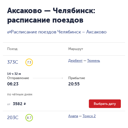
Аксаково — Челябинск:
расписание поездов
⇄
Расписание поездов Челябинск – Аксаково
Поезд
Маршрут
Дербент
—
Тюмень
373С
7.3
14 ч 32 м
Отправление
Прибытие
06:23
20:55
по чётным дням
3582
Выбрать дату
R
от
Анапа
—
Томск 2
203С
8.7