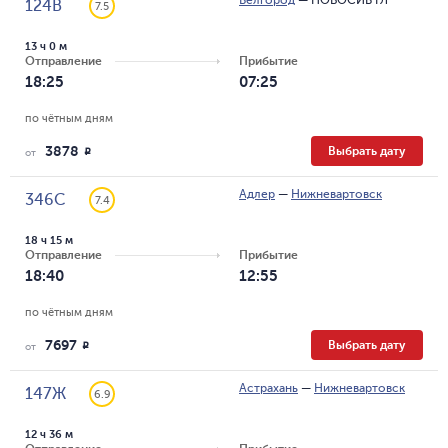
Белгород
—
НОВОСИБ ГЛ
124В
7.5
13 ч 0 м
Отправление
Прибытие
18:25
07:25
по чётным дням
3878
Выбрать дату
R
от
Адлер
—
Нижневартовск
346С
7.4
18 ч 15 м
Отправление
Прибытие
18:40
12:55
по чётным дням
7697
Выбрать дату
R
от
Астрахань
—
Нижневартовск
147Ж
6.9
12 ч 36 м