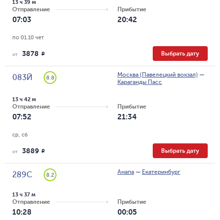
13 ч 39 м
Отправление
Прибытие
07:03
20:42
по 01.10 чет
3878
Выбрать дату
R
от
Москва (Павелецкий вокзал)
—
083Й
8.8
Караганды Пасс
13 ч 42 м
Отправление
Прибытие
07:52
21:34
ср, сб
3889
Выбрать дату
R
от
Анапа
—
Екатеринбург
289С
8.2
13 ч 37 м
Отправление
Прибытие
10:28
00:05