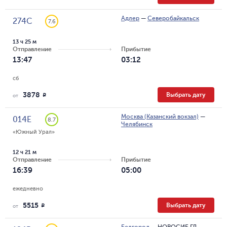
Адлер
—
Северобайкальск
274С
7.6
13 ч 25 м
Отправление
Прибытие
13:47
03:12
сб
3878
Выбрать дату
R
от
Москва (Казанский вокзал)
—
014Е
8.7
Челябинск
«Южный Урал»
12 ч 21 м
Отправление
Прибытие
16:39
05:00
ежедневно
5515
Выбрать дату
R
от