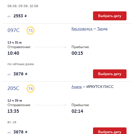
08.08, 09.08, 10.08
2553
Выбрать дату
R
от
Кисловодск
—
Тында
097С
7.5
13 ч 35 м
Отправление
Прибытие
10:40
00:15
по чётным дням
3878
Выбрать дату
R
от
Анапа
—
ИРКУТСК ПАСС
205С
7.6
12 ч 39 м
Отправление
Прибытие
13:35
02:14
вт, сб
3878
Выбрать дату
R
от