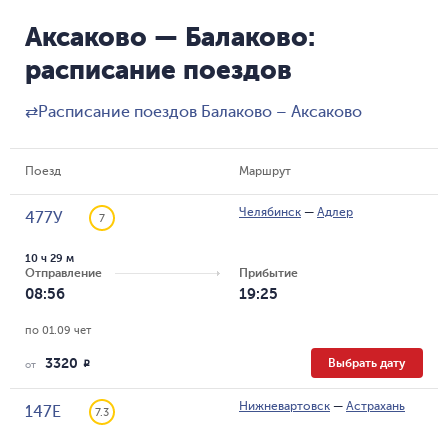
Аксаково — Балаково:
расписание поездов
⇄
Расписание поездов Балаково – Аксаково
Поезд
Маршрут
Челябинск
—
Адлер
477У
7
10 ч 29 м
Отправление
Прибытие
08:56
19:25
по 01.09 чет
3320
Выбрать дату
R
от
Нижневартовск
—
Астрахань
147Е
7.3