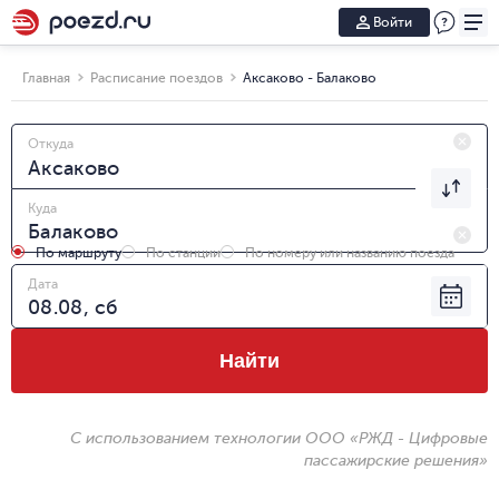
Войти
Главная
Расписание поездов
Аксаково - Балаково
Откуда
Куда
По маршруту
По станции
По номеру или названию поезда
Дата
Найти
С использованием технологии ООО «РЖД - Цифровые
пассажирские решения»