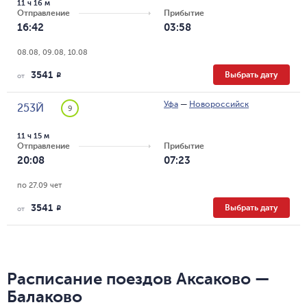
11 ч 16 м
Отправление
Прибытие
16:42
03:58
08.08, 09.08, 10.08
3541
Выбрать дату
R
от
Уфа
—
Новороссийск
253Й
9
11 ч 15 м
Отправление
Прибытие
20:08
07:23
по 27.09 чет
3541
Выбрать дату
R
от
Расписание поездов Аксаково —
Балаково