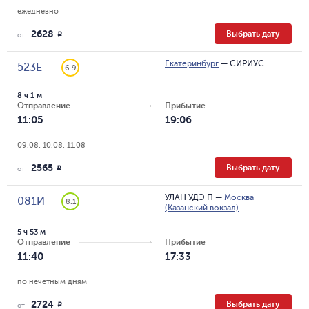
ежедневно
2628
Выбрать дату
R
от
Екатеринбург
—
СИРИУС
523Е
6.9
8 ч 1 м
Отправление
Прибытие
11:05
19:06
09.08, 10.08, 11.08
2565
Выбрать дату
R
от
УЛАН УДЭ П
—
Москва
081И
8.1
(Казанский вокзал)
5 ч 53 м
Отправление
Прибытие
11:40
17:33
по нечётным дням
2724
Выбрать дату
R
от