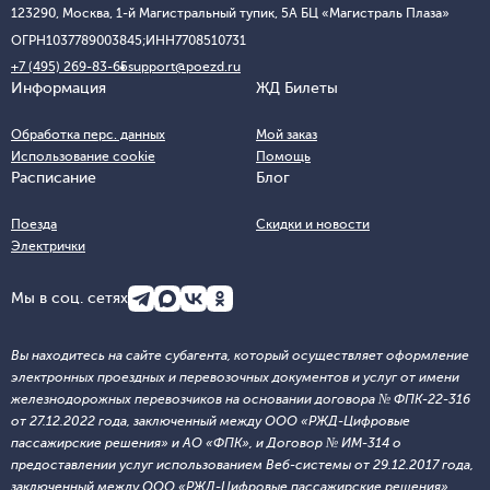
123290, Москва, 1-й Магистральный тупик, 5А БЦ «Магистраль Плаза»
ОГРН
1037789003845;
ИНН
7708510731
+7 (495) 269-83-65
support@poezd.ru
Информация
ЖД Билеты
Обработка перс. данных
Мой заказ
Использование cookie
Помощь
Расписание
Блог
Поезда
Скидки и новости
Электрички
Мы в соц. сетях
Вы находитесь на сайте субагента, который осуществляет оформление
электронных проездных и перевозочных документов и услуг от имени
железнодорожных перевозчиков на основании договора № ФПК-22-316
от 27.12.2022 года, заключенный между ООО «РЖД-Цифровые
пассажирские решения» и АО «ФПК», и Договор № ИМ-314 о
предоставлении услуг использованием Веб-системы от 29.12.2017 года,
заключенный между ООО «РЖД-Цифровые пассажирские решения»