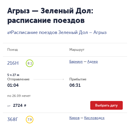
Агрыз — Зеленый Дол:
расписание поездов
⇄
Расписание поездов Зеленый Дол – Агрыз
Поезд
Маршрут
Барнаул
—
Адлер
216Н
8.1
5 ч 27 м
Отправление
Прибытие
01:04
06:31
по 26.09 нечет
2724
Выбрать дату
R
от
Киров
—
Кисловодск
368Г
7.9