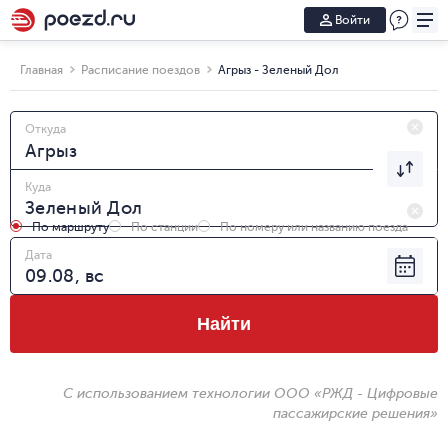
Войти
Главная
Расписание поездов
Агрыз - Зеленый Дол
Откуда
Куда
По маршруту
По станции
По номеру или названию поезда
Дата
Найти
С использованием технологии ООО «РЖД - Цифровые
пассажирские решения»