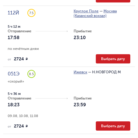
Круглое Поле
—
Москва
112Й
7.5
(Казанский вокзал)
5 ч 12 м
Отправление
Прибытие
17:58
23:10
по нечётным дням
2724
Выбрать дату
R
от
Ижевск
—
Н.НОВГОРОД М
051Э
8.5
«скорый»
5 ч 36 м
Отправление
Прибытие
18:23
23:59
09.08, 10.08, 11.08
2724
Выбрать дату
R
от