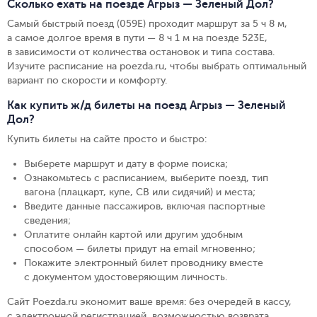
Сколько ехать на поезде Агрыз — Зеленый Дол?
Самый быстрый поезд (059Е) проходит маршрут за 5 ч 8 м,
а самое долгое время в пути — 8 ч 1 м на поезде 523Е,
в зависимости от количества остановок и типа состава.
Изучите расписание на poezda.ru, чтобы выбрать оптимальный
вариант по скорости и комфорту.
Как купить ж/д билеты на поезд Агрыз — Зеленый
Дол?
Купить билеты на сайте просто и быстро
:
Выберете маршрут и дату в форме поиска
;
Ознакомьтесь с расписанием, выберите поезд, тип
вагона (плацкарт, купе, СВ или сидячий) и места
;
Введите данные пассажиров, включая паспортные
сведения
;
Оплатите онлайн картой или другим удобным
способом — билеты придут на email мгновенно
;
Покажите электронный билет проводнику вместе
с документом удостоверяющим личность
.
Сайт Poezda.ru экономит ваше время: без очередей в кассу,
с электронной регистрацией, возможностью возврата