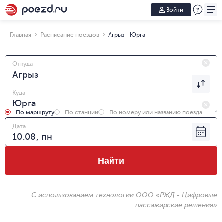
Войти
Главная
Расписание поездов
Агрыз - Юрга
Откуда
Куда
По маршруту
По станции
По номеру или названию поезда
Дата
Найти
С использованием технологии ООО «РЖД - Цифровые
пассажирские решения»