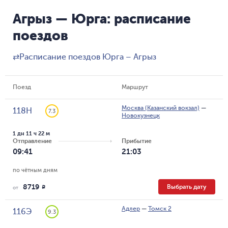
Агрыз — Юрга: расписание
поездов
⇄
Расписание поездов Юрга – Агрыз
Поезд
Маршрут
Москва (Казанский вокзал)
—
118Н
7.3
Новокузнецк
1 дн 11 ч 22 м
Отправление
Прибытие
09:41
21:03
по чётным дням
8719
Выбрать дату
R
от
Адлер
—
Томск 2
116Э
9.3