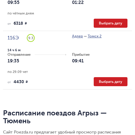
09:55
01:22
по чётным дням
6318
Выбрать дату
R
от
Адлер
—
Томск 2
116Э
9.3
14 ч 6 м
Отправление
Прибытие
19:35
09:41
по 29.09 чет
4430
Выбрать дату
R
от
Расписание поездов Агрыз —
Тюмень
Сайт Poezda.ru предлагает удобный просмотр расписания