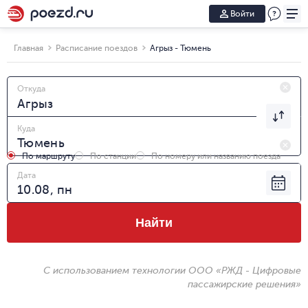
Войти
Главная
Расписание поездов
Агрыз - Тюмень
Откуда
Куда
По маршруту
По станции
По номеру или названию поезда
Дата
Найти
С использованием технологии ООО «РЖД - Цифровые
пассажирские решения»