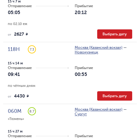
15 ч 7 м
Отправление
Прибытие
05:05
20:12
по 02.10 еж
2627
Выбрать дату
R
от
Москва (Казанский вокзал)
—
118Н
7.3
Новокузнецк
15 ч 14 м
Отправление
Прибытие
09:41
00:55
по чётным дням
4430
Выбрать дату
R
от
Москва (Казанский вокзал)
—
060М
8.7
Сургут
«Тюмень»
15 ч 27 м
Отправление
Прибытие