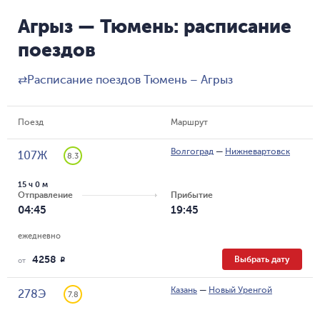
Агрыз — Тюмень: расписание
поездов
⇄
Расписание поездов Тюмень – Агрыз
Поезд
Маршрут
Волгоград
—
Нижневартовск
107Ж
8.3
15 ч 0 м
Отправление
Прибытие
04:45
19:45
ежедневно
4258
Выбрать дату
R
от
Казань
—
Новый Уренгой
278Э
7.8