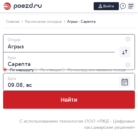
Войти
Главная
Расписание поездов
Агрыз - Сарепта
Откуда
Куда
По маршруту
По станции
По номеру или названию поезда
Дата
Найти
С использованием технологии ООО «РЖД - Цифровые
пассажирские решения»