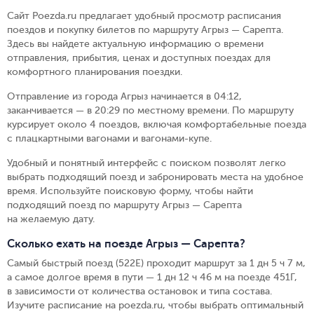
Сайт Poezda.ru предлагает удобный просмотр расписания
поездов и покупку билетов по маршруту Агрыз — Сарепта.
Здесь вы найдете актуальную информацию о времени
отправления, прибытия, ценах и доступных поездах для
комфортного планирования поездки.
Отправление из города Агрыз начинается в 04:12,
заканчивается — в 20:29 по местному времени.
По маршруту
курсирует около 4 поездов, включая комфортабельные поезда
с плацкартными вагонами и вагонами-купе.
Удобный и понятный интерфейс с поиском позволят легко
выбрать подходящий поезд и забронировать места на удобное
время. Используйте поисковую форму, чтобы найти
подходящий поезд по маршруту Агрыз — Сарепта
на желаемую дату.
Сколько ехать на поезде Агрыз — Сарепта?
Самый быстрый поезд (522Е) проходит маршрут за 1 дн 5 ч 7 м,
а самое долгое время в пути — 1 дн 12 ч 46 м на поезде 451Г,
в зависимости от количества остановок и типа состава.
Изучите расписание на poezda.ru, чтобы выбрать оптимальный