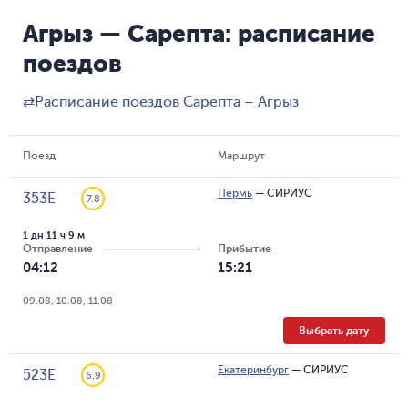
Агрыз — Сарепта: расписание
поездов
⇄
Расписание поездов Сарепта – Агрыз
Поезд
Маршрут
Пермь
—
СИРИУС
353Е
7.8
1 дн 11 ч 9 м
Отправление
Прибытие
04:12
15:21
09.08, 10.08, 11.08
Выбрать дату
Екатеринбург
—
СИРИУС
523Е
6.9