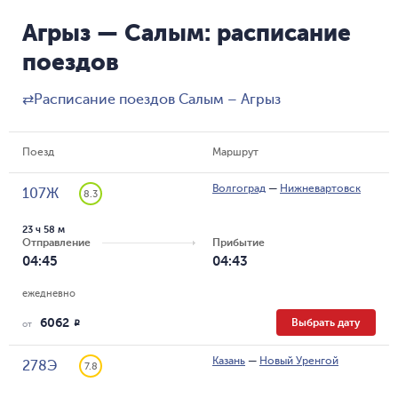
Агрыз — Салым: расписание
поездов
⇄
Расписание поездов Салым – Агрыз
Поезд
Маршрут
Волгоград
—
Нижневартовск
107Ж
8.3
23 ч 58 м
Отправление
Прибытие
04:45
04:43
ежедневно
6062
Выбрать дату
R
от
Казань
—
Новый Уренгой
278Э
7.8