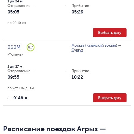
1 дн 24 м
Отправление
Прибытие
05:05
05:29
по 02.10 еж
Выбрать дату
Москва (Казанский вокзал)
—
060М
8.7
Сургут
«Тюмень»
1 дн 27 м
Отправление
Прибытие
09:55
10:22
по чётным дням
9148
Выбрать дату
R
от
Расписание поездов Агрыз —