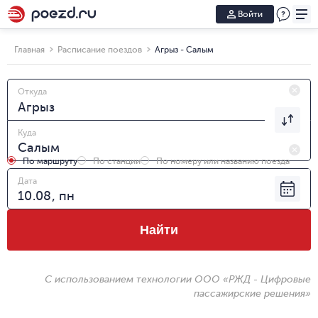
Войти
Главная
Расписание поездов
Агрыз - Салым
Откуда
Куда
По маршруту
По станции
По номеру или названию поезда
Дата
Найти
С использованием технологии ООО «РЖД - Цифровые
пассажирские решения»