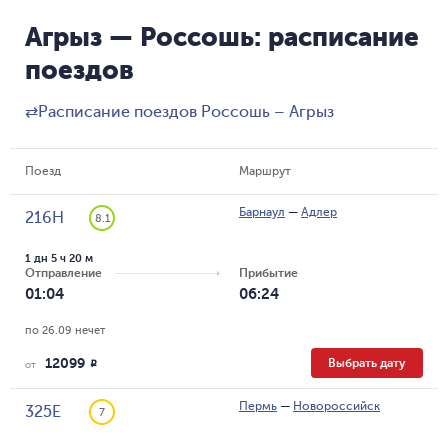
Агрыз — Россошь: расписание
поездов
⇄
Расписание поездов Россошь – Агрыз
Поезд
Маршрут
Барнаул
—
Адлер
216Н
8.1
1 дн 5 ч 20 м
Отправление
Прибытие
01:04
06:24
по 26.09 нечет
12099
Выбрать дату
R
от
Пермь
—
Новороссийск
325Е
7