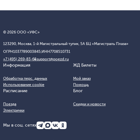
© 2026 ООО «УФС»
123290, Москва, 1-й Магистральный тупик, 5А БЦ «Магистраль Плаза»
ОГРН
1037789003845;
ИНН
7708510731
+7 (495) 269-83-65
support@poezd.ru
Информация
ЖД Билеты
Обработка перс. данных
Мой заказ
Использование cookie
Помощь
Расписание
Блог
Поезда
Скидки и новости
Электрички
Мы в соц. сетях