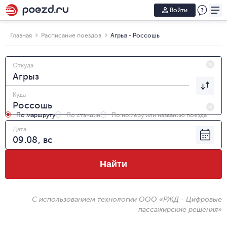
Войти
Главная
Расписание поездов
Агрыз - Россошь
Откуда
Куда
По маршруту
По станции
По номеру или названию поезда
Дата
Найти
С использованием технологии ООО «РЖД - Цифровые
пассажирские решения»