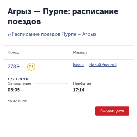
Агрыз — Пурпе: расписание
поездов
⇄
Расписание поездов Пурпе – Агрыз
Поезд
Маршрут
Казань
—
Новый Уренгой
278Э
7.8
1 дн 12 ч 9 м
Отправление
Прибытие
05:05
17:14
по 02.10 еж
Выбрать дату