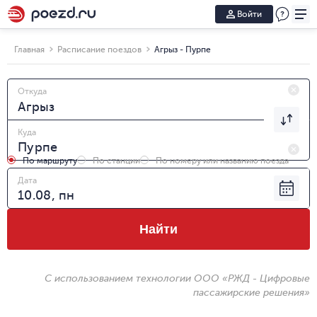
Войти
Главная
Расписание поездов
Агрыз - Пурпе
Откуда
Куда
По маршруту
По станции
По номеру или названию поезда
Дата
Найти
С использованием технологии ООО «РЖД - Цифровые
пассажирские решения»