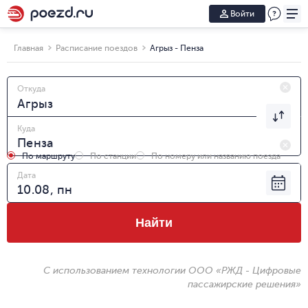
Войти
Главная
Расписание поездов
Агрыз - Пенза
Откуда
Куда
По маршруту
По станции
По номеру или названию поезда
Дата
Найти
С использованием технологии ООО «РЖД - Цифровые
пассажирские решения»