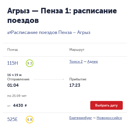
Агрыз — Пенза 1: расписание
поездов
⇄
Расписание поездов Пенза – Агрыз
Поезд
Маршрут
Томск 2
—
Адлер
115Н
9.3
16 ч 19 м
Отправление
Прибытие
01:04
17:23
по 25.09 чет
4430
Выбрать дату
R
от
Екатеринбург
—
Новороссийск
525Е
6.8