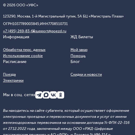
© 2026 ООО «УФС»
123290, Москва, 1-й Магистральный тупик, 5А БЦ «Магистраль Плаза»
ОГРН
1037789003845;
ИНН
7708510731
+7 (495) 269-83-65
support@poezd.ru
Информация
ЖД Билеты
Обработка перс. данных
Мой заказ
Использование cookie
Помощь
Расписание
Блог
Поезда
Скидки и новости
Электрички
Мы в соц. сетях
Вы находитесь на сайте субагента, который осуществляет оформление
электронных проездных и перевозочных документов и услуг от имени
железнодорожных перевозчиков на основании договора № ФПК-22-316
от 27.12.2022 года, заключенный между ООО «РЖД-Цифровые
пассажирские решения» и АО «ФПК», и Договор № ИМ-314 о