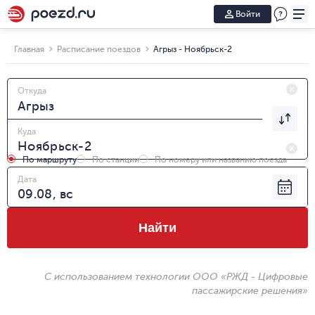
Войти
Главная
Расписание поездов
Агрыз - Ноябрьск-2
Откуда
Куда
По маршруту
По станции
По номеру или названию поезда
Дата
Найти
С использованием технологии ООО «РЖД - Цифровые
пассажирские решения»