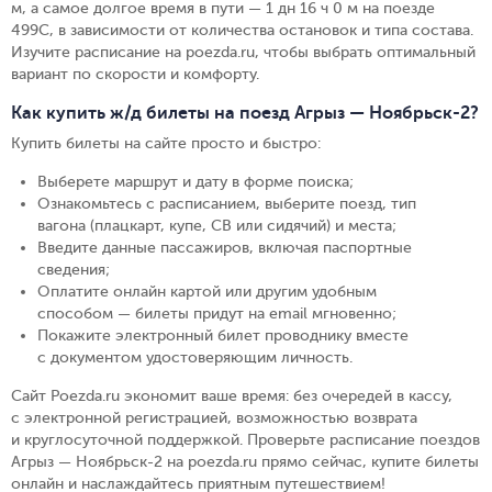
м, а самое долгое время в пути — 1 дн 16 ч 0 м на поезде
499С, в зависимости от количества остановок и типа состава.
Изучите расписание на poezda.ru, чтобы выбрать оптимальный
вариант по скорости и комфорту.
Как купить ж/д билеты на поезд Агрыз — Ноябрьск-2?
Купить билеты на сайте просто и быстро
:
Выберете маршрут и дату в форме поиска
;
Ознакомьтесь с расписанием, выберите поезд, тип
вагона (плацкарт, купе, СВ или сидячий) и места
;
Введите данные пассажиров, включая паспортные
сведения
;
Оплатите онлайн картой или другим удобным
способом — билеты придут на email мгновенно
;
Покажите электронный билет проводнику вместе
с документом удостоверяющим личность
.
Сайт Poezda.ru экономит ваше время: без очередей в кассу,
с электронной регистрацией, возможностью возврата
и круглосуточной поддержкой. Проверьте расписание поездов
Агрыз — Ноябрьск-2 на poezda.ru прямо сейчас, купите билеты
онлайн и наслаждайтесь приятным путешествием!