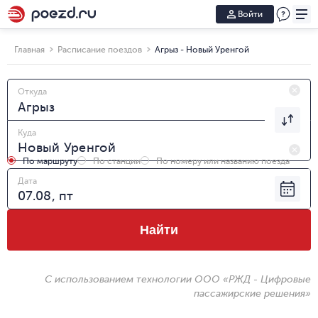
Войти
Главная
Расписание поездов
Агрыз - Новый Уренгой
Откуда
Куда
По маршруту
По станции
По номеру или названию поезда
Дата
Найти
С использованием технологии ООО «РЖД - Цифровые
пассажирские решения»