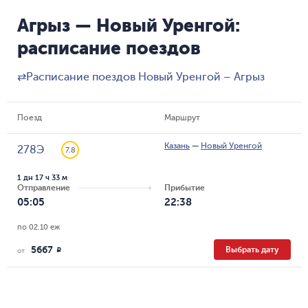
Агрыз — Новый Уренгой:
расписание поездов
⇄
Расписание поездов Новый Уренгой – Агрыз
Поезд
Маршрут
Казань
—
Новый Уренгой
278Э
7.8
1 дн 17 ч 33 м
Отправление
Прибытие
05:05
22:38
по 02.10 еж
5667
Выбрать дату
R
от