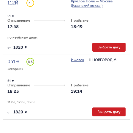
Круглое Поле
—
Москва
112Й
7.5
(Казанский вокзал)
51 м
Отправление
Прибытие
17:58
18:49
по нечётным дням
1820
Выбрать дату
R
от
Ижевск
—
Н.НОВГОРОД М
051Э
8.5
«скорый»
51 м
Отправление
Прибытие
18:23
19:14
11.08, 12.08, 13.08
1820
Выбрать дату
R
от