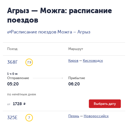
Агрыз — Можга: расписание
поездов
⇄
Расписание поездов Можга – Агрыз
Поезд
Маршрут
Киров
—
Кисловодск
368Г
7.9
1 ч 0 м
Отправление
Прибытие
05:20
06:20
по нечётным дням
1728
Выбрать дату
R
от
Пермь
—
Новороссийск
325Е
7