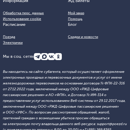
Информация
ЖД Билеты
Обработка перс. данных
Мой заказ
Использование cookie
Помощь
Расписание
Блог
Поезда
Скидки и новости
Электрички
Мы в соц. сетях
Вы находитесь на сайте субагента, который осуществляет оформление
электронных проездных и перевозочных документов и услуг от имени
железнодорожных перевозчиков на основании договора № ФПК-22-316
от 27.12.2022 года, заключенный между ООО «РЖД-Цифровые
пассажирские решения» и АО «ФПК», и Договор № ИМ-314 о
предоставлении услуг использованием Веб-системы от 29.12.2017 года,
заключенный между ООО «РЖД-Цифровые пассажирские решения»
и ООО «УФС». По вопросам рассмотрения обращений, жалоб,
претензий граждан о возмещении убытков просим обращаться
на электронную почту владельца данного веб-ресурса: support@poezd.ru
(с понедельника по пятницу с 8:00 до 20:00) и +7 (495) 269 8365