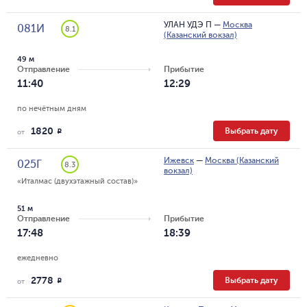
УЛАН УДЭ П
—
Москва
081И
8.1
(Казанский вокзал)
49 м
Отправление
Прибытие
11:40
12:29
по нечётным дням
1820
Выбрать дату
R
от
Ижевск
—
Москва (Казанский
025Г
8.3
вокзал)
«Италмас (двухэтажный состав)»
51 м
Отправление
Прибытие
17:48
18:39
ежедневно
2778
Выбрать дату
R
от