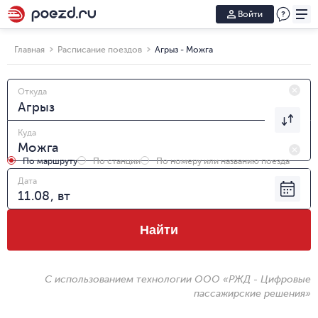
Войти
Главная
Расписание поездов
Агрыз - Можга
Откуда
Куда
По маршруту
По станции
По номеру или названию поезда
Дата
Найти
С использованием технологии ООО «РЖД - Цифровые
пассажирские решения»