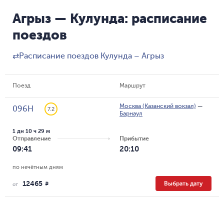
Агрыз — Кулунда: расписание
поездов
⇄
Расписание поездов Кулунда – Агрыз
Поезд
Маршрут
Москва (Казанский вокзал)
—
096Н
7.2
Барнаул
1 дн 10 ч 29 м
Отправление
Прибытие
09:41
20:10
по нечётным дням
12465
Выбрать дату
R
от