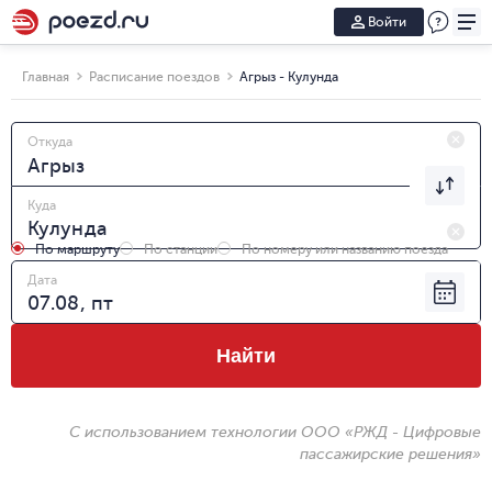
Войти
Главная
Расписание поездов
Агрыз - Кулунда
Откуда
Куда
По маршруту
По станции
По номеру или названию поезда
Дата
Найти
С использованием технологии ООО «РЖД - Цифровые
пассажирские решения»